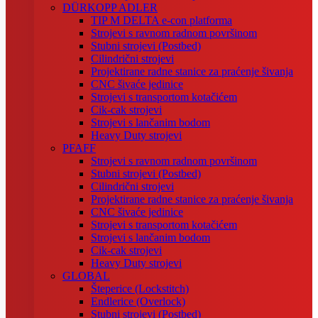
DÜRKOPP ADLER
TIP M DELTA e-con platforma
Strojevi s ravnom radnom površinom
Stubni strojevi (Postbed)
Cilindrični strojevi
Projektirane radne stanice za praćenje šivanja
CNC šivaće jedinice
Strojevi s transportom kotačićem
Cik-cak strojevi
Strojevi s lančanim bodom
Heavy Duty strojevi
PFAFF
Strojevi s ravnom radnom površinom
Stubni strojevi (Postbed)
Cilindrični strojevi
Projektirane radne stanice za praćenje šivanja
CNC šivaće jedinice
Strojevi s transportom kotačićem
Strojevi s lančanim bodom
Cik-cak strojevi
Heavy Duty strojevi
GLOBAL
Šteperice (Lockstitch)
Endlerice (Overlock)
Stubni strojevi (Postbed)