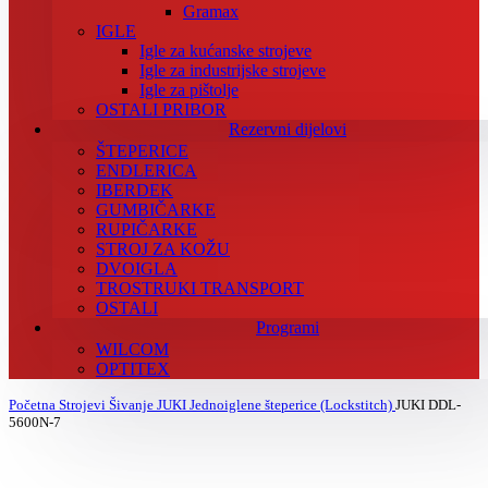
Gramax
IGLE
Igle za kućanske strojeve
Igle za industrijske strojeve
Igle za pištolje
OSTALI PRIBOR
Rezervni dijelovi
ŠTEPERICE
ENDLERICA
IBERDEK
GUMBIČARKE
RUPIČARKE
STROJ ZA KOŽU
DVOIGLA
TROSTRUKI TRANSPORT
OSTALI
Programi
WILCOM
OPTITEX
Početna
Strojevi
Šivanje
JUKI
Jednoiglene šteperice (Lockstitch)
JUKI DDL-
5600N-7