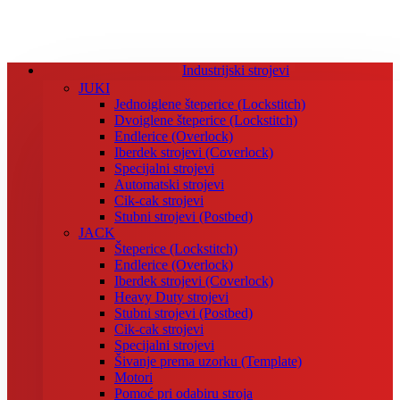
Industrijski strojevi
JUKI
Jednoiglene šteperice (Lockstitch)
Dvoiglene šteperice (Lockstitch)
Endlerice (Overlock)
Iberdek strojevi (Coverlock)
Specijalni strojevi
Automatski strojevi
Cik-cak strojevi
Stubni strojevi (Postbed)
JACK
Šteperice (Lockstitch)
Endlerice (Overlock)
Iberdek strojevi (Coverlock)
Heavy Duty strojevi
Stubni strojevi (Postbed)
Cik-cak strojevi
Specijalni strojevi
Šivanje prema uzorku (Template)
Motori
Pomoć pri odabiru stroja