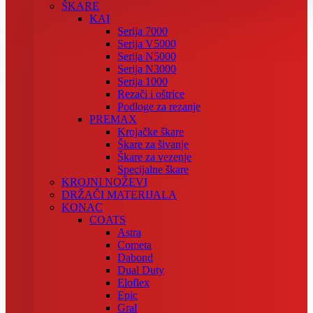
ŠKARE
KAI
Serija 7000
Serija V5000
Serija N5000
Serija N3000
Serija 1000
Rezači i oštrice
Podloge za rezanje
PREMAX
Krojačke škare
Škare za šivanje
Škare za vezenje
Specijalne škare
KROJNI NOŽEVI
DRŽAČI MATERIJALA
KONAC
COATS
Astra
Cometa
Dabond
Dual Duty
Eloflex
Epic
Gral