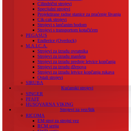
Cilindrični strojevi
Specijalni strojevi
Projektirane radne stanice za praćenje šivanja
Cik-cak strojevi
Strojevi s lančanim bodom
Strojevi s transportom kotačićem
PEGASUS
Endlerice (Overlock)
M.A.I.C.A.
Strojevi za izradu ovratnika
Strojevi za izradu manšeta
Strojevi za izradu prednje letvice kopčanja
Strojevi za izradu džepova
Strojevi za izradu letvice kopčanja rukava
Ostali strojevi
SIRUBA
Kućanski strojevi
SINGER
PFAFF
HUSQVARNA VIKING
Strojevi za vez/štik
RICOMA
EM stroj za strojni vez
RCM serija