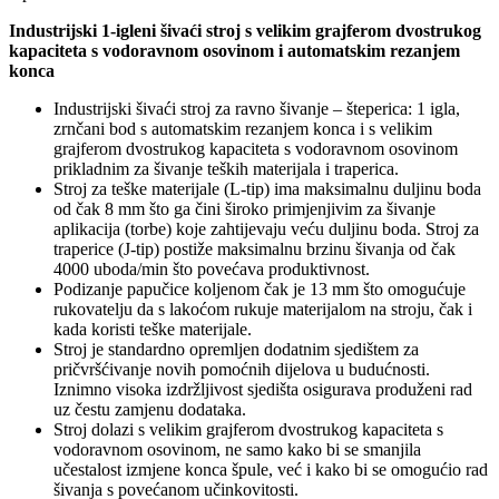
Industrijski 1-igleni šivaći stroj
s velikim grajferom dvostrukog
kapaciteta s vodoravnom osovinom i automatskim rezanjem
konca
Industrijski šivaći stroj za ravno šivanje – šteperica: 1 igla,
zrnčani bod s automatskim rezanjem konca i s velikim
grajferom dvostrukog kapaciteta s vodoravnom osovinom
prikladnim za šivanje teških materijala i traperica.
Stroj za teške materijale (L-tip) ima maksimalnu duljinu boda
od čak 8 mm što ga čini široko primjenjivim za šivanje
aplikacija (torbe) koje zahtijevaju veću duljinu boda. Stroj za
traperice (J-tip) postiže maksimalnu brzinu šivanja od čak
4000 uboda/min što povećava produktivnost.
Podizanje papučice koljenom čak je 13 mm što omogućuje
rukovatelju da s lakoćom rukuje materijalom na stroju, čak i
kada koristi teške materijale.
Stroj je standardno opremljen dodatnim sjedištem za
pričvršćivanje novih pomoćnih dijelova u budućnosti.
Iznimno visoka izdržljivost sjedišta osigurava produženi rad
uz čestu zamjenu dodataka.
Stroj dolazi s velikim grajferom dvostrukog kapaciteta s
vodoravnom osovinom, ne samo kako bi se smanjila
učestalost izmjene konca špule, već i kako bi se omogućio rad
šivanja s povećanom učinkovitosti.