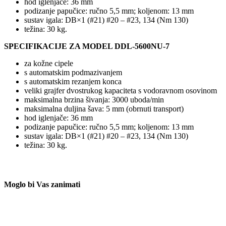
hod iglenjače: 36 mm
podizanje papučice: ručno 5,5 mm; koljenom: 13 mm
sustav igala: DB×1 (#21) #20 – #23, 134 (Nm 130)
težina: 30 kg.
SPECIFIKACIJE ZA MODEL
DDL-5600NU-7
za kožne cipele
s automatskim podmazivanjem
s automatskim rezanjem konca
veliki grajfer dvostrukog kapaciteta s vodoravnom osovinom
maksimalna brzina šivanja: 3000 uboda/min
maksimalna duljina šava: 5 mm (obrnuti transport)
hod iglenjače: 36 mm
podizanje papučice: ručno 5,5 mm; koljenom: 13 mm
sustav igala: DB×1 (#21) #20 – #23, 134 (Nm 130)
težina: 30 kg.
Moglo bi Vas zanimati