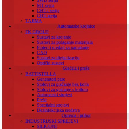
SWD serija
MT serija
CHT2 serija
CHT serija
TAJIMA
Automatske krojnice
FK GROUP
Sustavi za krojenje
Sustavi za polaganje materijala
Ploteri i uređaji za namatanje
CAD
Sustavi za digitalizaciju
Optički sustavi
Glačala i preše
BATTISTELLA
Generatori pare
Stolovi za glačanje bez kotla
Stolovi za glačanje s kotlom
Automatski strojevi
Preše
Specijalni strojevi
Dezinfekcijska sredstva
Oprema i pribor
INDUSTRIJSKI SPREJEVI
SILICONI