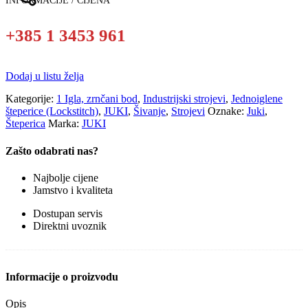
INFORMACIJE / CIJENA
+385 1 3453 961
Dodaj u listu želja
Kategorije:
1 Igla, zrnčani bod
,
Industrijski strojevi
,
Jednoiglene
šteperice (Lockstitch)
,
JUKI
,
Šivanje
,
Strojevi
Oznake:
Juki
,
Šteperica
Marka:
JUKI
Zašto odabrati nas?
Najbolje cijene
Jamstvo i kvaliteta
Dostupan servis
Direktni uvoznik
Informacije o proizvodu
Opis