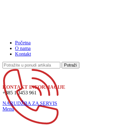
Početna
O nama
Kontakt
Potraži
KONTAKT INFORMACIJE
+385 1 3453 961
NARUDŽBA ZA SERVIS
Menu