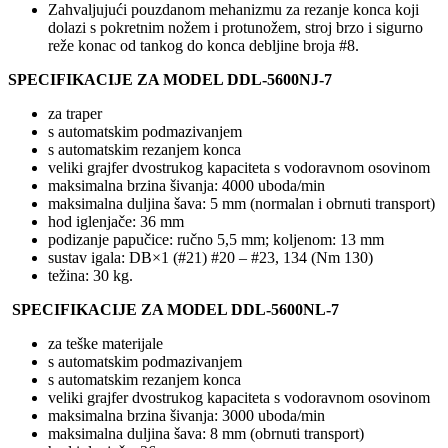
Zahvaljujući pouzdanom mehanizmu za rezanje konca koji
dolazi s pokretnim nožem i protunožem, stroj brzo i sigurno
reže konac od tankog do konca debljine broja #8.
SPECIFIKACIJE ZA MODEL
DDL-5600NJ-7
za traper
s automatskim podmazivanjem
s automatskim rezanjem konca
veliki grajfer dvostrukog kapaciteta s vodoravnom osovinom
maksimalna brzina šivanja: 4000 uboda/min
maksimalna duljina šava: 5 mm (normalan i obrnuti transport)
hod iglenjače: 36 mm
podizanje papučice: ručno 5,5 mm; koljenom: 13 mm
sustav igala: DB×1 (#21) #20 – #23, 134 (Nm 130)
težina: 30 kg.
SPECIFIKACIJE ZA MODEL
DDL-5600NL-7
za teške materijale
s automatskim podmazivanjem
s automatskim rezanjem konca
veliki grajfer dvostrukog kapaciteta s vodoravnom osovinom
maksimalna brzina šivanja: 3000 uboda/min
maksimalna duljina šava: 8 mm (obrnuti transport)