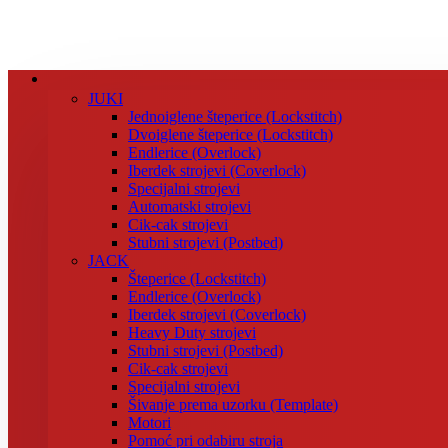
JUKI
Jednoiglene šteperice (Lockstitch)
Dvoiglene šteperice (Lockstitch)
Endlerice (Overlock)
Iberdek strojevi (Coverlock)
Specijalni strojevi
Automatski strojevi
Cik-cak strojevi
Stubni strojevi (Postbed)
JACK
Šteperice (Lockstitch)
Endlerice (Overlock)
Iberdek strojevi (Coverlock)
Heavy Duty strojevi
Stubni strojevi (Postbed)
Cik-cak strojevi
Specijalni strojevi
Šivanje prema uzorku (Template)
Motori
Pomoć pri odabiru stroja