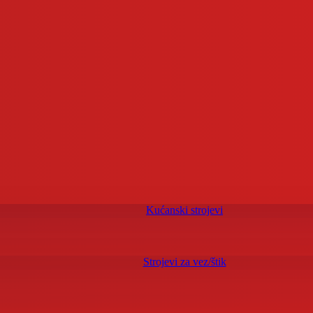
Kućanski strojevi
Strojevi za vez/štik