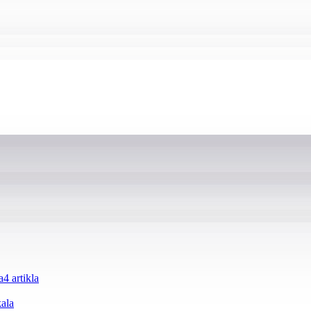
a
4 artikla
kala