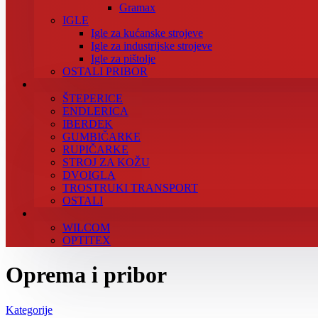
Gramax
IGLE
Igle za kućanske strojeve
Igle za industrijske strojeve
Igle za pištolje
OSTALI PRIBOR
ŠTEPERICE
ENDLERICA
IBERDEK
GUMBIČARKE
RUPIČARKE
STROJ ZA KOŽU
DVOIGLA
TROSTRUKI TRANSPORT
OSTALI
WILCOM
OPTITEX
Oprema i pribor
Kategorije