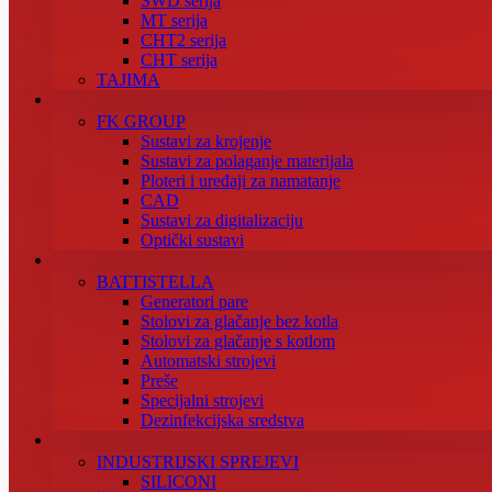
SWD serija
MT serija
CHT2 serija
CHT serija
TAJIMA
FK GROUP
Sustavi za krojenje
Sustavi za polaganje materijala
Ploteri i uređaji za namatanje
CAD
Sustavi za digitalizaciju
Optički sustavi
BATTISTELLA
Generatori pare
Stolovi za glačanje bez kotla
Stolovi za glačanje s kotlom
Automatski strojevi
Preše
Specijalni strojevi
Dezinfekcijska sredstva
INDUSTRIJSKI SPREJEVI
SILICONI