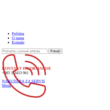
Početna
O nama
Kontakt
Potraži
KONTAKT INFORMACIJE
+385 1 3453 961
NARUDŽBA ZA SERVIS
Menu