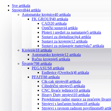
Sve
artikala
Strojevi
844 artikla
Automatske krojnice
40 artikala
FK GROUP
40 artikala
CAD
20 artikala
Optički sustavi
4 artikla
Ploteri i uređaji za namatanje
5 artikala
Sustavi za digitalizaciju
4 artikla
Sustavi za krojenje
12 artikala
Sustavi za polaganje materijala
7 artikala
Krojenje
18 artikala
Automatsko krojenje
12 artikala
Ručno krojenje
6 artikala
Šivanje
798 artikala
PEGASUS
8 artikala
Endlerice (Overlock)
8 artikala
PFAFF
88 artikala
Cik-cak strojevi
8 artikala
Cilindrični strojevi
5 artikala
CNC šivaće jedinice
10 artikala
Heavy Duty strojevi
10 artikala
Projektirane radne stanice za praćenje šivanj
Strojevi s lančanim bodom
18 artikala
Strojevi s ravnom radnom površinom
49 arti