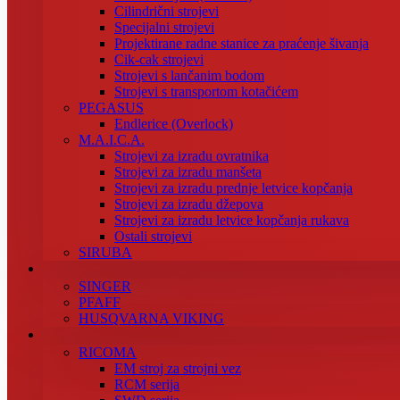
Cilindrični strojevi
Specijalni strojevi
Projektirane radne stanice za praćenje šivanja
Cik-cak strojevi
Strojevi s lančanim bodom
Strojevi s transportom kotačićem
PEGASUS
Endlerice (Overlock)
M.A.I.C.A.
Strojevi za izradu ovratnika
Strojevi za izradu manšeta
Strojevi za izradu prednje letvice kopčanja
Strojevi za izradu džepova
Strojevi za izradu letvice kopčanja rukava
Ostali strojevi
SIRUBA
SINGER
PFAFF
HUSQVARNA VIKING
RICOMA
EM stroj za strojni vez
RCM serija