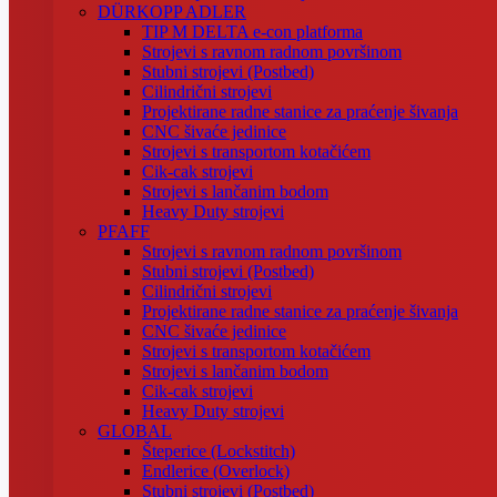
DÜRKOPP ADLER
TIP M DELTA e-con platforma
Strojevi s ravnom radnom površinom
Stubni strojevi (Postbed)
Cilindrični strojevi
Projektirane radne stanice za praćenje šivanja
CNC šivaće jedinice
Strojevi s transportom kotačićem
Cik-cak strojevi
Strojevi s lančanim bodom
Heavy Duty strojevi
PFAFF
Strojevi s ravnom radnom površinom
Stubni strojevi (Postbed)
Cilindrični strojevi
Projektirane radne stanice za praćenje šivanja
CNC šivaće jedinice
Strojevi s transportom kotačićem
Strojevi s lančanim bodom
Cik-cak strojevi
Heavy Duty strojevi
GLOBAL
Šteperice (Lockstitch)
Endlerice (Overlock)
Stubni strojevi (Postbed)