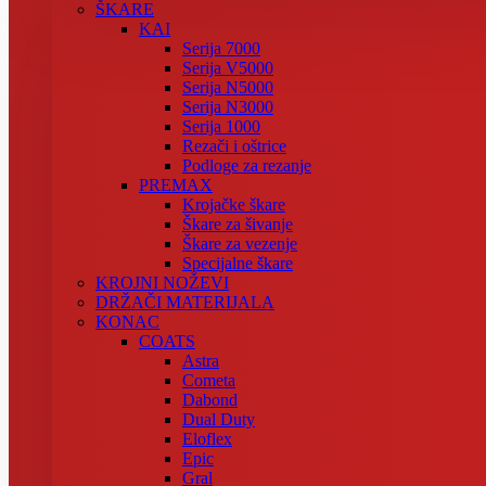
ŠKARE
KAI
Serija 7000
Serija V5000
Serija N5000
Serija N3000
Serija 1000
Rezači i oštrice
Podloge za rezanje
PREMAX
Krojačke škare
Škare za šivanje
Škare za vezenje
Specijalne škare
KROJNI NOŽEVI
DRŽAČI MATERIJALA
KONAC
COATS
Astra
Cometa
Dabond
Dual Duty
Eloflex
Epic
Gral