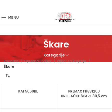
MENU
Škare
Kategorije
Početna
Oprema i pribor
Pribor za krojenje
Škare
KAI 5060BL
PREMAX F11831200
KROJAČKE ŠKARE 30,5 cm