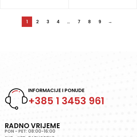
1
2
3
4
…
7
8
9
→
INFORMACIJE I PONUDE
+385 1 3453 961
RADNO VRIJEME
PON - PET: 08:00-16:00