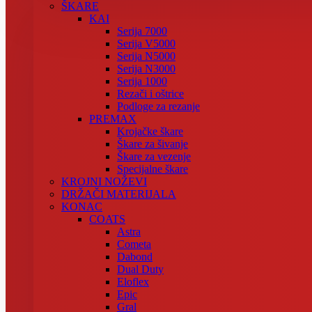
ŠKARE
KAI
Serija 7000
Serija V5000
Serija N5000
Serija N3000
Serija 1000
Rezači i oštrice
Podloge za rezanje
PREMAX
Krojačke škare
Škare za šivanje
Škare za vezenje
Specijalne škare
KROJNI NOŽEVI
DRŽAČI MATERIJALA
KONAC
COATS
Astra
Cometa
Dabond
Dual Duty
Eloflex
Epic
Gral