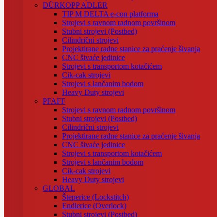
DÜRKOPP ADLER
TIP M DELTA e-con platforma
Strojevi s ravnom radnom površinom
Stubni strojevi (Postbed)
Cilindrični strojevi
Projektirane radne stanice za praćenje šivanja
CNC šivaće jedinice
Strojevi s transportom kotačićem
Cik-cak strojevi
Strojevi s lančanim bodom
Heavy Duty strojevi
PFAFF
Strojevi s ravnom radnom površinom
Stubni strojevi (Postbed)
Cilindrični strojevi
Projektirane radne stanice za praćenje šivanja
CNC šivaće jedinice
Strojevi s transportom kotačićem
Strojevi s lančanim bodom
Cik-cak strojevi
Heavy Duty strojevi
GLOBAL
Šteperice (Lockstitch)
Endlerice (Overlock)
Stubni strojevi (Postbed)