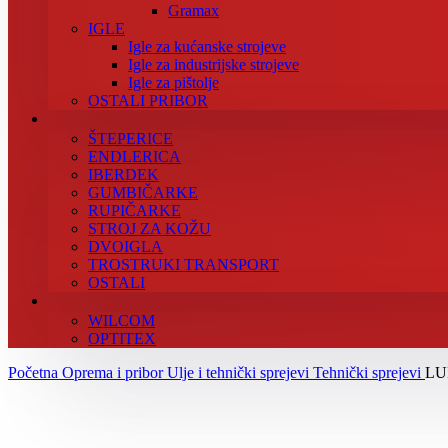
Gramax
IGLE
Igle za kućanske strojeve
Igle za industrijske strojeve
Igle za pištolje
OSTALI PRIBOR
ŠTEPERICE
ENDLERICA
IBERDEK
GUMBIČARKE
RUPIČARKE
STROJ ZA KOŽU
DVOIGLA
TROSTRUKI TRANSPORT
OSTALI
WILCOM
OPTITEX
Početna
Oprema i pribor
Ulje i tehnički sprejevi
Tehnički sprejevi
LU