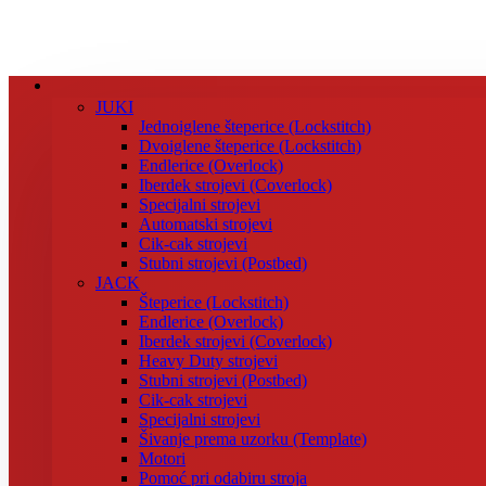
JUKI
Jednoiglene šteperice (Lockstitch)
Dvoiglene šteperice (Lockstitch)
Endlerice (Overlock)
Iberdek strojevi (Coverlock)
Specijalni strojevi
Automatski strojevi
Cik-cak strojevi
Stubni strojevi (Postbed)
JACK
Šteperice (Lockstitch)
Endlerice (Overlock)
Iberdek strojevi (Coverlock)
Heavy Duty strojevi
Stubni strojevi (Postbed)
Cik-cak strojevi
Specijalni strojevi
Šivanje prema uzorku (Template)
Motori
Pomoć pri odabiru stroja