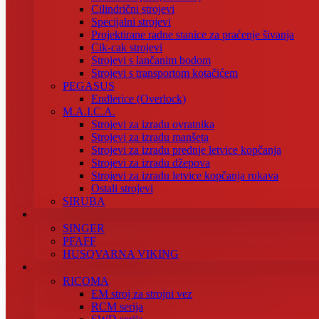
Cilindrični strojevi
Specijalni strojevi
Projektirane radne stanice za praćenje šivanja
Cik-cak strojevi
Strojevi s lančanim bodom
Strojevi s transportom kotačićem
PEGASUS
Endlerice (Overlock)
M.A.I.C.A.
Strojevi za izradu ovratnika
Strojevi za izradu manšeta
Strojevi za izradu prednje letvice kopčanja
Strojevi za izradu džepova
Strojevi za izradu letvice kopčanja rukava
Ostali strojevi
SIRUBA
SINGER
PFAFF
HUSQVARNA VIKING
RICOMA
EM stroj za strojni vez
RCM serija