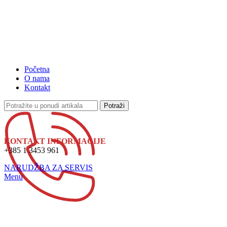
Početna
O nama
Kontakt
Potraži
KONTAKT INFORMACIJE
+385 1 3453 961
NARUDŽBA ZA SERVIS
Menu