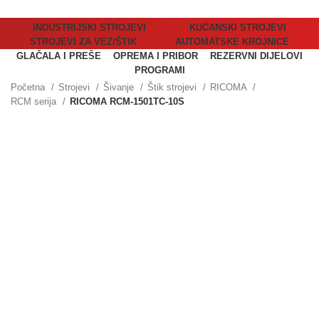
INDUSTRIJSKI STROJEVI
KUĆANSKI STROJEVI
STROJEVI ZA VEZ/ŠTIK
AUTOMATSKE KROJNICE
GLAČALA I PREŠE
OPREMA I PRIBOR
REZERVNI DIJELOVI
PROGRAMI
Početna
Strojevi
Šivanje
Štik strojevi
RICOMA
RCM serija
RICOMA RCM-1501TC-10S
Povećajte sliku