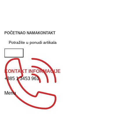
POČETNA
O NAMA
KONTAKT
Potraži
KONTAKT INFORMACIJE
+385 1 3453 961
NARUDŽBA ZA SERVIS
Menu