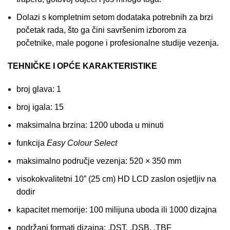
Dolazi s kompletnim setom dodataka potrebnih za brzi
početak rada, što ga čini savršenim izborom za
početnike, male pogone i profesionalne studije vezenja.
TEHNIČKE I OPĆE KARAKTERISTIKE
broj glava: 1
broj igala: 15
maksimalna brzina: 1200 uboda u minuti
funkcija
Easy Colour Select
maksimalno područje vezenja: 520 × 350 mm
visokokvalitetni 10” (25 cm) HD LCD zaslon osjetljiv na
dodir
kapacitet memorije: 100 milijuna uboda ili 1000 dizajna
podržani formati dizajna: .DST, .DSB, .TBF