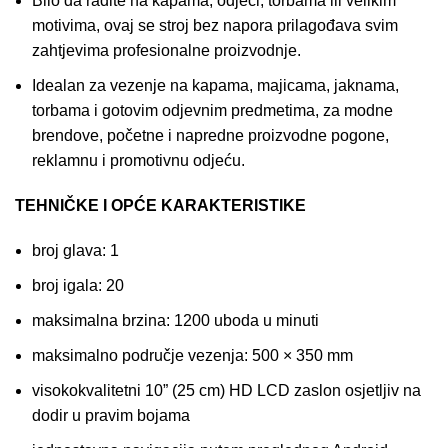
Bilo da radite na kapama, odjeći, torbama ili velikim
motivima, ovaj se stroj bez napora prilagođava svim
zahtjevima profesionalne proizvodnje.
Idealan za vezenje na kapama, majicama, jaknama,
torbama i gotovim odjevnim predmetima, za modne
brendove, početne i napredne proizvodne pogone,
reklamnu i promotivnu odjeću.
TEHNIČKE I OPĆE KARAKTERISTIKE
broj glava: 1
broj igala: 20
maksimalna brzina: 1200 uboda u minuti
maksimalno područje vezenja: 500 × 350 mm
visokokvalitetni 10” (25 cm) HD LCD zaslon osjetljiv na
dodir u pravim bojama