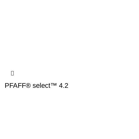
PFAFF® select™ 4.2