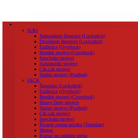
JUKI
Jednoiglene šteperice (Lockstitch)
Dvoiglene šteperice (Lockstitch)
Endlerice (Overlock)
Iberdek strojevi (Coverlock)
Specijalni strojevi
Automatski strojevi
Cik-cak strojevi
Stubni strojevi (Postbed)
JACK
Šteperice (Lockstitch)
Endlerice (Overlock)
Iberdek strojevi (Coverlock)
Heavy Duty strojevi
Stubni strojevi (Postbed)
Cik-cak strojevi
Specijalni strojevi
Šivanje prema uzorku (Template)
Motori
Pomoć pri odabiru stroja