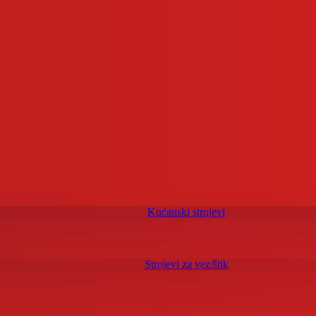
Kućanski strojevi
Strojevi za vez/štik