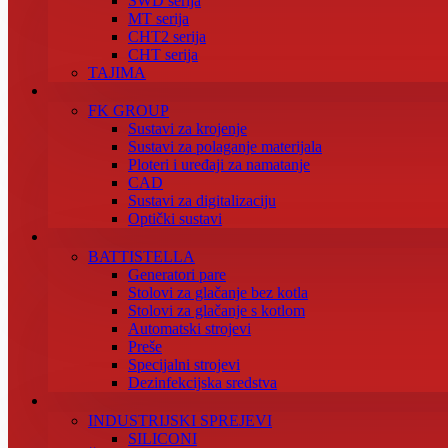
SWD serija
MT serija
CHT2 serija
CHT serija
TAJIMA
FK GROUP
Sustavi za krojenje
Sustavi za polaganje materijala
Ploteri i uređaji za namatanje
CAD
Sustavi za digitalizaciju
Optički sustavi
BATTISTELLA
Generatori pare
Stolovi za glačanje bez kotla
Stolovi za glačanje s kotlom
Automatski strojevi
Preše
Specijalni strojevi
Dezinfekcijska sredstva
INDUSTRIJSKI SPREJEVI
SILICONI