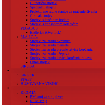
Cilindrični strojevi
Specijalni strojevi
Projektirane radne stanice za praćenje šivanja
Cik-cak strojevi
Strojevi s lančanim bodom
Strojevi s transportom kotačićem
PEGASUS
Endlerice (Overlock)
M.A.I.C.A.
Strojevi za izradu ovratnika
Strojevi za izradu manšeta
Strojevi za izradu prednje letvice kopčanja
Strojevi za izradu džepova
Strojevi za izradu letvice kopčanja rukava
Ostali strojevi
SIRUBA
SINGER
PFAFF
HUSQVARNA VIKING
RICOMA
EM stroj za strojni vez
RCM serija