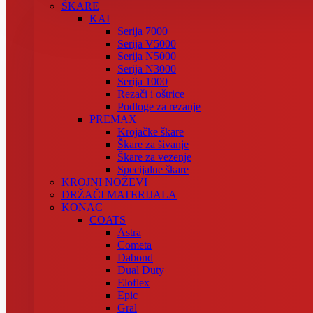
ŠKARE
KAI
Serija 7000
Serija V5000
Serija N5000
Serija N3000
Serija 1000
Rezači i oštrice
Podloge za rezanje
PREMAX
Krojačke škare
Škare za šivanje
Škare za vezenje
Specijalne škare
KROJNI NOŽEVI
DRŽAČI MATERIJALA
KONAC
COATS
Astra
Cometa
Dabond
Dual Duty
Eloflex
Epic
Gral