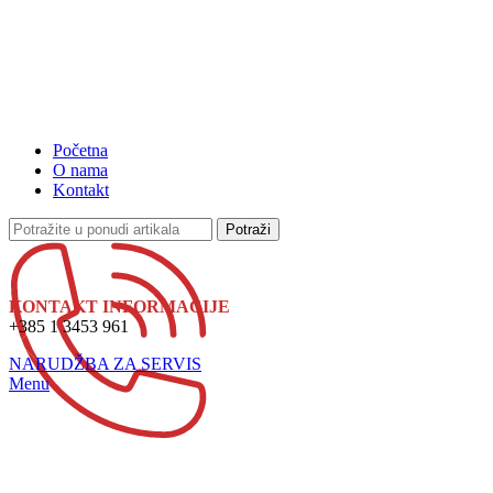
Početna
O nama
Kontakt
Potraži
KONTAKT INFORMACIJE
+385 1 3453 961
NARUDŽBA ZA SERVIS
Menu