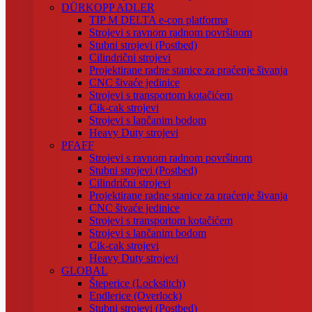
DÜRKOPP ADLER
TIP M DELTA e-con platforma
Strojevi s ravnom radnom površinom
Stubni strojevi (Postbed)
Cilindrični strojevi
Projektirane radne stanice za praćenje šivanja
CNC šivaće jedinice
Strojevi s transportom kotačićem
Cik-cak strojevi
Strojevi s lančanim bodom
Heavy Duty strojevi
PFAFF
Strojevi s ravnom radnom površinom
Stubni strojevi (Postbed)
Cilindrični strojevi
Projektirane radne stanice za praćenje šivanja
CNC šivaće jedinice
Strojevi s transportom kotačićem
Strojevi s lančanim bodom
Cik-cak strojevi
Heavy Duty strojevi
GLOBAL
Šteperice (Lockstitch)
Endlerice (Overlock)
Stubni strojevi (Postbed)