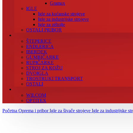
Gramax
IGLE
Igle za kućanske strojeve
Igle za industrijske strojeve
Igle za pištolje
OSTALI PRIBOR
ŠTEPERICE
ENDLERICA
IBERDEK
GUMBIČARKE
RUPIČARKE
STROJ ZA KOŽU
DVOIGLA
TROSTRUKI TRANSPORT
OSTALI
WILCOM
OPTITEX
Početna
Oprema i pribor
Igle za šivače strojeve
Igle za industrijske st