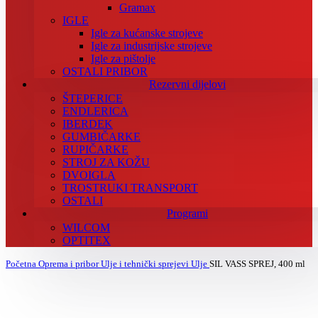
Gramax
IGLE
Igle za kućanske strojeve
Igle za industrijske strojeve
Igle za pištolje
OSTALI PRIBOR
Rezervni dijelovi
ŠTEPERICE
ENDLERICA
IBERDEK
GUMBIČARKE
RUPIČARKE
STROJ ZA KOŽU
DVOIGLA
TROSTRUKI TRANSPORT
OSTALI
Programi
WILCOM
OPTITEX
Početna
Oprema i pribor
Ulje i tehnički sprejevi
Ulje
SIL VASS SPREJ, 400 ml