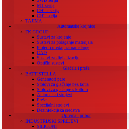
SWD serija
MT serija
CHT2 serija
CHT serija
TAJIMA
Automatske krojnice
FK GROUP
Sustavi za krojenje
Sustavi za polaganje materijala
Ploteri i uređaji za namatanje
CAD
Sustavi za digitalizaciju
Optički sustavi
Glačala i preše
BATTISTELLA
Generatori pare
Stolovi za glačanje bez kotla
Stolovi za glačanje s kotlom
Automatski strojevi
Preše
Specijalni strojevi
Dezinfekcijska sredstva
Oprema i pribor
INDUSTRIJSKI SPREJEVI
SILICONI