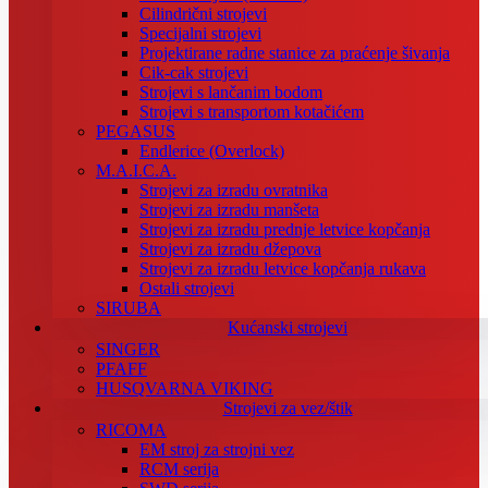
Cilindrični strojevi
Specijalni strojevi
Projektirane radne stanice za praćenje šivanja
Cik-cak strojevi
Strojevi s lančanim bodom
Strojevi s transportom kotačićem
PEGASUS
Endlerice (Overlock)
M.A.I.C.A.
Strojevi za izradu ovratnika
Strojevi za izradu manšeta
Strojevi za izradu prednje letvice kopčanja
Strojevi za izradu džepova
Strojevi za izradu letvice kopčanja rukava
Ostali strojevi
SIRUBA
Kućanski strojevi
SINGER
PFAFF
HUSQVARNA VIKING
Strojevi za vez/štik
RICOMA
EM stroj za strojni vez
RCM serija