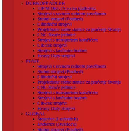
DÜRKOPP ADLER
TIP M DELTA e-con platforma
Strojevi s ravnom radnom površinom
Stubni strojevi (Postbed)
Cilindrični strojevi
Projektirane radne stanice za praćenje šivanja
CNC šivaće jedinice
Strojevi s transportom kotačićem
Cik-cak strojevi
Strojevi s lančanim bodom
Heavy Duty strojevi
PFAFF
Strojevi s ravnom radnom površinom
Stubni strojevi (Postbed)
Cilindrični strojevi
Projektirane radne stanice za praćenje šivanja
CNC šivaće jedinice
Strojevi s transportom kotačićem
Strojevi s lančanim bodom
Cik-cak strojevi
Heavy Duty strojevi
GLOBAL
Šteperice (Lockstitch)
Endlerice (Overlock)
Stubni strojevi (Postbed)