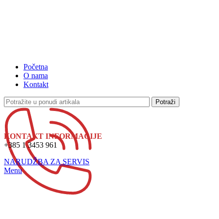
Početna
O nama
Kontakt
Potraži
KONTAKT INFORMACIJE
+385 1 3453 961
NARUDŽBA ZA SERVIS
Menu