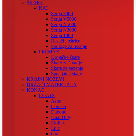
ŠKARE
KAI
Serija 7000
Serija V5000
Serija N5000
Serija N3000
Serija 1000
Rezači i oštrice
Podloge za rezanje
PREMAX
Krojačke škare
Škare za šivanje
Škare za vezenje
Specijalne škare
KROJNI NOŽEVI
DRŽAČI MATERIJALA
KONAC
COATS
Astra
Cometa
Dabond
Dual Duty
Eloflex
Epic
Gral