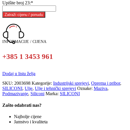
Upišite broj 23:
*
INFORMACIJE / CIJENA
+385 1 3453 961
Dodaj u listu želja
SKU:
2003698
Kategorije:
Industrijski sprejevi
,
Oprema i pribor
,
SILICONI
,
Ulje
,
Ulje i tehnički sprejevi
Oznake:
Maziva
,
Podmazivanje
,
Siliconi
Marka:
SILICONI
Zašto odabrati nas?
Najbolje cijene
Jamstvo i kvaliteta