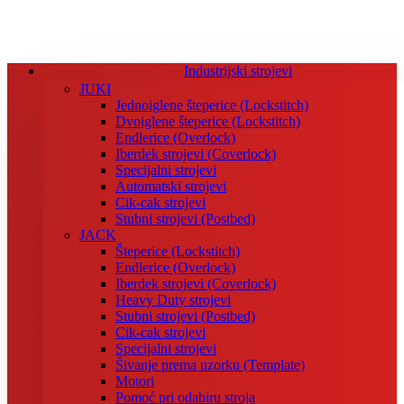
Industrijski strojevi
JUKI
Jednoiglene šteperice (Lockstitch)
Dvoiglene šteperice (Lockstitch)
Endlerice (Overlock)
Iberdek strojevi (Coverlock)
Specijalni strojevi
Automatski strojevi
Cik-cak strojevi
Stubni strojevi (Postbed)
JACK
Šteperice (Lockstitch)
Endlerice (Overlock)
Iberdek strojevi (Coverlock)
Heavy Duty strojevi
Stubni strojevi (Postbed)
Cik-cak strojevi
Specijalni strojevi
Šivanje prema uzorku (Template)
Motori
Pomoć pri odabiru stroja