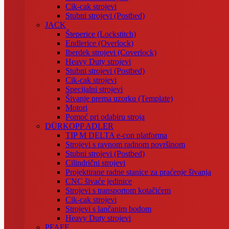
Cik-cak strojevi
Stubni strojevi (Postbed)
JACK
Šteperice (Lockstitch)
Endlerice (Overlock)
Iberdek strojevi (Coverlock)
Heavy Duty strojevi
Stubni strojevi (Postbed)
Cik-cak strojevi
Specijalni strojevi
Šivanje prema uzorku (Template)
Motori
Pomoć pri odabiru stroja
DÜRKOPP ADLER
TIP M DELTA e-con platforma
Strojevi s ravnom radnom površinom
Stubni strojevi (Postbed)
Cilindrični strojevi
Projektirane radne stanice za praćenje šivanja
CNC šivaće jedinice
Strojevi s transportom kotačićem
Cik-cak strojevi
Strojevi s lančanim bodom
Heavy Duty strojevi
PFAFF