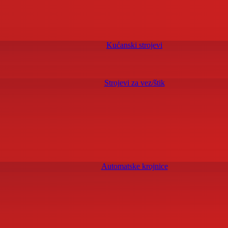
Kućanski strojevi
Strojevi za vez/štik
Automatske krojnice