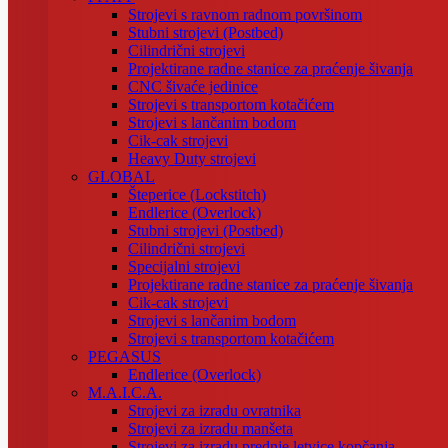
Strojevi s ravnom radnom površinom
Stubni strojevi (Postbed)
Cilindrični strojevi
Projektirane radne stanice za praćenje šivanja
CNC šivaće jedinice
Strojevi s transportom kotačićem
Strojevi s lančanim bodom
Cik-cak strojevi
Heavy Duty strojevi
GLOBAL
Šteperice (Lockstitch)
Endlerice (Overlock)
Stubni strojevi (Postbed)
Cilindrični strojevi
Specijalni strojevi
Projektirane radne stanice za praćenje šivanja
Cik-cak strojevi
Strojevi s lančanim bodom
Strojevi s transportom kotačićem
PEGASUS
Endlerice (Overlock)
M.A.I.C.A.
Strojevi za izradu ovratnika
Strojevi za izradu manšeta
Strojevi za izradu prednje letvice kopčanja