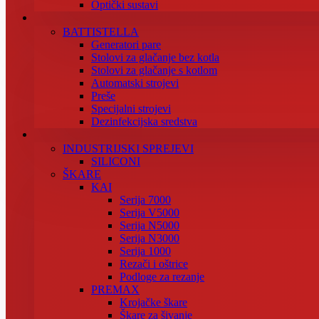
Optički sustavi
BATTISTELLA
Generatori pare
Stolovi za glačanje bez kotla
Stolovi za glačanje s kotlom
Automatski strojevi
Preše
Specijalni strojevi
Dezinfekcijska sredstva
INDUSTRIJSKI SPREJEVI
SILICONI
ŠKARE
KAI
Serija 7000
Serija V5000
Serija N5000
Serija N3000
Serija 1000
Rezači i oštrice
Podloge za rezanje
PREMAX
Krojačke škare
Škare za šivanje