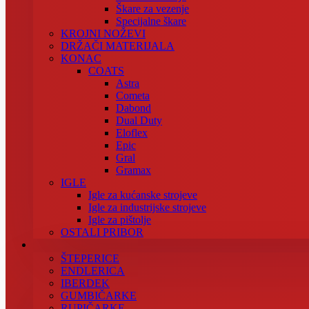
Škare za vezenje
Specijalne škare
KROJNI NOŽEVI
DRŽAČI MATERIJALA
KONAC
COATS
Astra
Cometa
Dabond
Dual Duty
Eloflex
Epic
Gral
Gramax
IGLE
Igle za kućanske strojeve
Igle za industrijske strojeve
Igle za pištolje
OSTALI PRIBOR
ŠTEPERICE
ENDLERICA
IBERDEK
GUMBIČARKE
RUPIČARKE