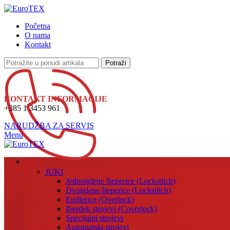
Početna
O nama
Kontakt
Potraži
KONTAKT INFORMACIJE
+385 1 3453 961
NARUDŽBA ZA SERVIS
Menu
JUKI
Jednoiglene šteperice (Lockstitch)
Dvoiglene šteperice (Lockstitch)
Endlerice (Overlock)
Iberdek strojevi (Coverlock)
Specijalni strojevi
Automatski strojevi