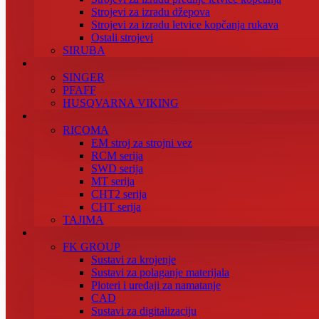
Strojevi za izradu džepova
Strojevi za izradu letvice kopčanja rukava
Ostali strojevi
SIRUBA
SINGER
PFAFF
HUSQVARNA VIKING
RICOMA
EM stroj za strojni vez
RCM serija
SWD serija
MT serija
CHT2 serija
CHT serija
TAJIMA
FK GROUP
Sustavi za krojenje
Sustavi za polaganje materijala
Ploteri i uređaji za namatanje
CAD
Sustavi za digitalizaciju