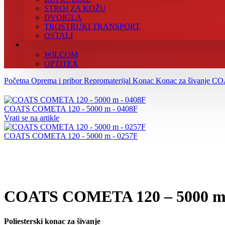
STROJ ZA KOŽU
DVOIGLA
TROSTRUKI TRANSPORT
OSTALI
WILCOM
OPTITEX
Početna
Oprema i pribor
Repromaterijal
Konac
Konac za šivanje
CO
COATS COMETA 120 - 5000 m - 0408F
Vrati se na artikle
COATS COMETA 120 - 5000 m - 0257F
Povećajte sliku
COATS COMETA 120 – 5000 m 
Poliesterski konac za šivanje