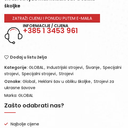
školjke
ZATRAŽI CIJENU I PONUDU PUTEM E-MAILA
INFORMACIJE / CIJENA
+385 1 3453 961
Dodaj u listu želja
Kategorije:
GLOBAL
,
Industrijski strojevi
,
Šivanje
,
Specijalni
strojevi
,
Specijalni strojevi
,
Strojevi
Oznake:
Global
,
Heklani šav u obliku školjke
,
Strojevi za
ukrasne šavove
Marka:
GLOBAL
Zašto odabrati nas?
Najbolje cijene