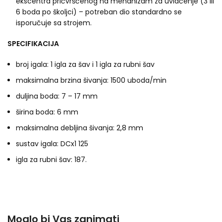
ekscentra pričvršćenog na mehanizam za uvlačenje (3 ili
6 boda po školjci) – potreban dio standardno se
isporučuje sa strojem.
SPECIFIKACIJA
broj igala: 1 igla za šav i 1 igla za rubni šav
maksimalna brzina šivanja: 1500 uboda/min
duljina boda: 7 – 17 mm
širina boda: 6 mm
maksimalna debljina šivanja: 2,8 mm
sustav igala: DCx1 125
igla za rubni šav: 187.
Moglo bi Vas zanimati