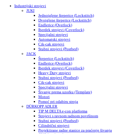
Industrijski strojevi
JUKI
Jednoiglene šteperice (Lockstitch)
Dvoiglene šteperice (Lockstitch)
Endlerice (Overlock)
Iberdek strojevi (Coverlock)
Specijalni strojevi
Automatski strojevi
Cik-cak strojevi
Stubni strojevi (Postbed)
JACK
Šteperice (Lockstitch)
Endlerice (Overlock)
Iberdek strojevi (Coverlock)
Heavy Duty strojevi
Stubni strojevi (Postbed)
Cik-cak strojevi
Specijalni strojevi
Šivanje prema uzorku (Template)
Motori
Pomoć pri odabiru stroja
DÜRKOPP ADLER
TIP M DELTA e-con platforma
Strojevi s ravnom radnom površinom
Stubni strojevi (Postbed)
Cilindrični strojevi
Projektirane radne stanice za praćenje šivanja