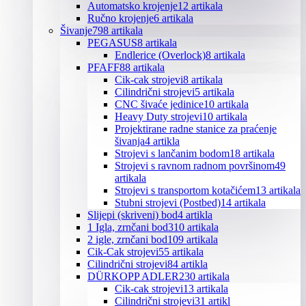
Automatsko krojenje
12 artikala
Ručno krojenje
6 artikala
Šivanje
798 artikala
PEGASUS
8 artikala
Endlerice (Overlock)
8 artikala
PFAFF
88 artikala
Cik-cak strojevi
8 artikala
Cilindrični strojevi
5 artikala
CNC šivaće jedinice
10 artikala
Heavy Duty strojevi
10 artikala
Projektirane radne stanice za praćenje
šivanja
4 artikla
Strojevi s lančanim bodom
18 artikala
Strojevi s ravnom radnom površinom
49
artikala
Strojevi s transportom kotačićem
13 artikala
Stubni strojevi (Postbed)
14 artikala
Slijepi (skriveni) bod
4 artikla
1 Igla, zrnčani bod
310 artikala
2 igle, zrnčani bod
109 artikala
Cik-Cak strojevi
55 artikala
Cilindrični strojevi
84 artikla
DÜRKOPP ADLER
230 artikala
Cik-cak strojevi
13 artikala
Cilindrični strojevi
31 artikl