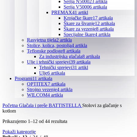
Serija N5000
23 artikla
Serija V5000
6 artikala
PREMAX
41 artikl
Krojačke škare
17 artikala
Škare za šivanje
12 artikala
Škare za vezenje
8 artikala
Specijalne škare
4 artikla
Rasvjetna tijela
2 artikla
Stolice, kolica, postolja
4 artikla
Teflonske podloge
8 artikala
Za industrijska glačala
8 artikala
Ulje i tehnički sprejevi
39 artikala
Tehnički sprejevi
31 artikl
Ulje
6 artikala
Programi
11 artikala
OPTITEX
7 artikala
Strojno vezenje
4 artikla
WILCOM
4 artikla
Početna
Glačala i preše
BATTISTELLA
Stolovi za glačanje s
kotlom
Poredano
Prikazujemo 1–12 od 44 rezultata
po
Pokaži kategorije
popularnosti