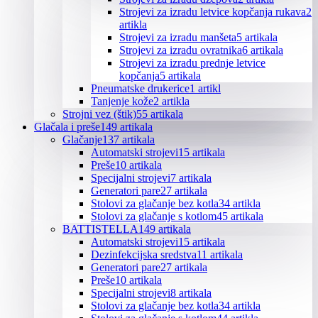
Strojevi za izradu letvice kopčanja rukava
2
artikla
Strojevi za izradu manšeta
5 artikala
Strojevi za izradu ovratnika
6 artikala
Strojevi za izradu prednje letvice
kopčanja
5 artikala
Pneumatske drukerice
1 artikl
Tanjenje kože
2 artikla
Strojni vez (štik)
55 artikala
Glačala i preše
149 artikala
Glačanje
137 artikala
Automatski strojevi
15 artikala
Preše
10 artikala
Specijalni strojevi
7 artikala
Generatori pare
27 artikala
Stolovi za glačanje bez kotla
34 artikla
Stolovi za glačanje s kotlom
45 artikala
BATTISTELLA
149 artikala
Automatski strojevi
15 artikala
Dezinfekcijska sredstva
11 artikala
Generatori pare
27 artikala
Preše
10 artikala
Specijalni strojevi
8 artikala
Stolovi za glačanje bez kotla
34 artikla