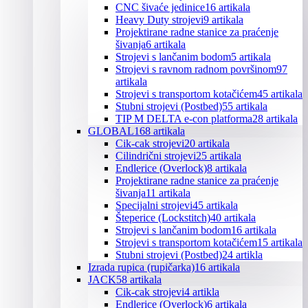
CNC šivaće jedinice
16 artikala
Heavy Duty strojevi
9 artikala
Projektirane radne stanice za praćenje
šivanja
6 artikala
Strojevi s lančanim bodom
5 artikala
Strojevi s ravnom radnom površinom
97
artikala
Strojevi s transportom kotačićem
45 artikala
Stubni strojevi (Postbed)
55 artikala
TIP M DELTA e-con platforma
28 artikala
GLOBAL
168 artikala
Cik-cak strojevi
20 artikala
Cilindrični strojevi
25 artikala
Endlerice (Overlock)
8 artikala
Projektirane radne stanice za praćenje
šivanja
11 artikala
Specijalni strojevi
45 artikala
Šteperice (Lockstitch)
40 artikala
Strojevi s lančanim bodom
16 artikala
Strojevi s transportom kotačićem
15 artikala
Stubni strojevi (Postbed)
24 artikla
Izrada rupica (rupičarka)
16 artikala
JACK
58 artikala
Cik-cak strojevi
4 artikla
Endlerice (Overlock)
6 artikala