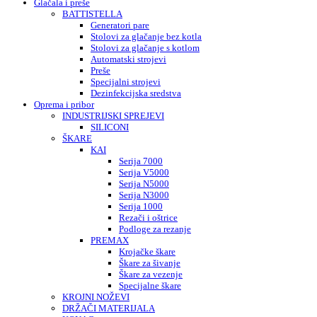
Glačala i preše
BATTISTELLA
Generatori pare
Stolovi za glačanje bez kotla
Stolovi za glačanje s kotlom
Automatski strojevi
Preše
Specijalni strojevi
Dezinfekcijska sredstva
Oprema i pribor
INDUSTRIJSKI SPREJEVI
SILICONI
ŠKARE
KAI
Serija 7000
Serija V5000
Serija N5000
Serija N3000
Serija 1000
Rezači i oštrice
Podloge za rezanje
PREMAX
Krojačke škare
Škare za šivanje
Škare za vezenje
Specijalne škare
KROJNI NOŽEVI
DRŽAČI MATERIJALA