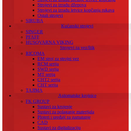
Strojevi za izradu džepova
Strojevi za izradu letvice kopčanja rukava
Ostali strojevi
SIRUBA
Kućanski strojevi
SINGER
PFAFF
HUSQVARNA VIKING
Strojevi za vez/štik
RICOMA
EM stroj za strojni vez
RCM serija
SWD serija
MT serija
CHT2 serija
CHT serija
TAJIMA
Automatske krojnice
FK GROUP
Sustavi za krojenje
Sustavi za polaganje materijala
Ploteri i uređaji za namatanje
CAD
Sustavi za digitalizaciju