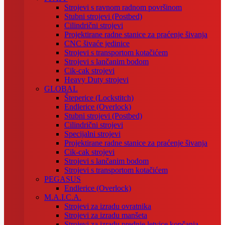
Strojevi s ravnom radnom površinom
Stubni strojevi (Postbed)
Cilindrični strojevi
Projektirane radne stanice za praćenje šivanja
CNC šivaće jedinice
Strojevi s transportom kotačićem
Strojevi s lančanim bodom
Cik-cak strojevi
Heavy Duty strojevi
GLOBAL
Šteperice (Lockstitch)
Endlerice (Overlock)
Stubni strojevi (Postbed)
Cilindrični strojevi
Specijalni strojevi
Projektirane radne stanice za praćenje šivanja
Cik-cak strojevi
Strojevi s lančanim bodom
Strojevi s transportom kotačićem
PEGASUS
Endlerice (Overlock)
M.A.I.C.A.
Strojevi za izradu ovratnika
Strojevi za izradu manšeta
Strojevi za izradu prednje letvice kopčanja