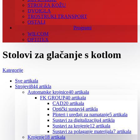
STROJ ZA KOŽU
DVOIGLA
TROSTRUKI TRANSPORT
OSTALI
Programi
WILCOM
OPTITEX
Stolovi za glačanje s kotlom
Kategorije
Sve
artikala
Strojevi
844 artikla
Automatske krojnice
40 artikala
FK GROUP
40 artikala
CAD
20 artikala
Optički sustavi
4 artikla
Ploteri i uređaji za namatanje
5 artikala
Sustavi za digitalizaciju
4 artikla
Sustavi za krojenje
12 artikala
Sustavi za polaganje materijala
7 artikala
Krojenje
18 artikala