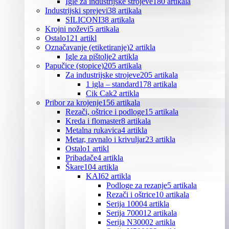
Igle za industrijske strojeve
180 artikala
Industrijski sprejevi
38 artikala
SILICONI
38 artikala
Krojni noževi
5 artikala
Ostalo
121 artikl
Označavanje (etiketiranje)
2 artikla
Igle za pištolje
2 artikla
Papučice (stopice)
205 artikala
Za industrijske strojeve
205 artikala
1 igla – standard
178 artikala
Cik Cak
2 artikla
Pribor za krojenje
156 artikala
Rezači, oštrice i podloge
15 artikala
Kreda i flomaster
8 artikala
Metalna rukavica
4 artikla
Metar, ravnalo i krivuljar
23 artikla
Ostalo
1 artikl
Pribadače
4 artikla
Škare
104 artikla
KAI
62 artikla
Podloge za rezanje
5 artikala
Rezači i oštrice
10 artikala
Serija 1000
4 artikla
Serija 7000
12 artikala
Serija N3000
2 artikla