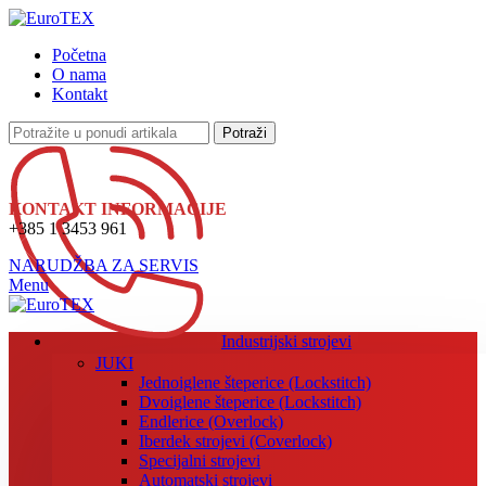
Početna
O nama
Kontakt
Potraži
KONTAKT INFORMACIJE
+385 1 3453 961
NARUDŽBA ZA SERVIS
Menu
Industrijski strojevi
JUKI
Jednoiglene šteperice (Lockstitch)
Dvoiglene šteperice (Lockstitch)
Endlerice (Overlock)
Iberdek strojevi (Coverlock)
Specijalni strojevi
Automatski strojevi