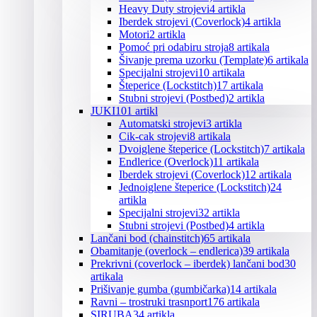
Heavy Duty strojevi
4 artikla
Iberdek strojevi (Coverlock)
4 artikla
Motori
2 artikla
Pomoć pri odabiru stroja
8 artikala
Šivanje prema uzorku (Template)
6 artikala
Specijalni strojevi
10 artikala
Šteperice (Lockstitch)
17 artikala
Stubni strojevi (Postbed)
2 artikla
JUKI
101 artikl
Automatski strojevi
3 artikla
Cik-cak strojevi
8 artikala
Dvoiglene šteperice (Lockstitch)
7 artikala
Endlerice (Overlock)
11 artikala
Iberdek strojevi (Coverlock)
12 artikala
Jednoiglene šteperice (Lockstitch)
24
artikla
Specijalni strojevi
32 artikla
Stubni strojevi (Postbed)
4 artikla
Lančani bod (chainstitch)
65 artikala
Obamitanje (overlock – endlerica)
39 artikala
Prekrivni (coverlock – iberdek) lančani bod
30
artikala
Prišivanje gumba (gumbičarka)
14 artikala
Ravni – trostruki trasnport
176 artikala
SIRUBA
34 artikla