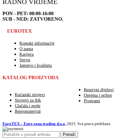
RADNO VRIJEME
PON - PET: 08:00-16:00
SUB - NED: ZATVORENO.
EUROTEX
Kontakt informacije
O nama
Karijera
Servis
Jamstvo i kvaliteta
KATALOG PROIZVODA
Rezervni dijelovi
Kućanski strojevi
Oprema i pribor
Strojevi za štik
Programi
Glačala i preše
Repromaterijal
EuroTEX – Euro zona trading d.o.o.
2023. Sva prava pridržana
Potraži