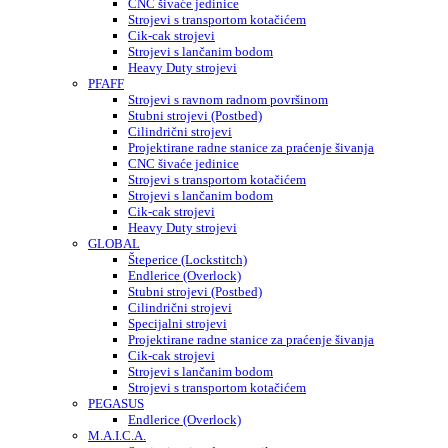
CNC šivaće jedinice
Strojevi s transportom kotačićem
Cik-cak strojevi
Strojevi s lančanim bodom
Heavy Duty strojevi
PFAFF
Strojevi s ravnom radnom površinom
Stubni strojevi (Postbed)
Cilindrični strojevi
Projektirane radne stanice za praćenje šivanja
CNC šivaće jedinice
Strojevi s transportom kotačićem
Strojevi s lančanim bodom
Cik-cak strojevi
Heavy Duty strojevi
GLOBAL
Šteperice (Lockstitch)
Endlerice (Overlock)
Stubni strojevi (Postbed)
Cilindrični strojevi
Specijalni strojevi
Projektirane radne stanice za praćenje šivanja
Cik-cak strojevi
Strojevi s lančanim bodom
Strojevi s transportom kotačićem
PEGASUS
Endlerice (Overlock)
M.A.I.C.A.