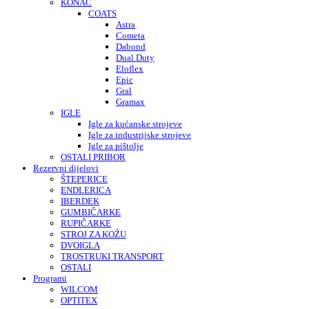
KONAC
COATS
Astra
Cometa
Dabond
Dual Duty
Eloflex
Epic
Gral
Gramax
IGLE
Igle za kućanske strojeve
Igle za industrijske strojeve
Igle za pištolje
OSTALI PRIBOR
Rezervni dijelovi
ŠTEPERICE
ENDLERICA
IBERDEK
GUMBIČARKE
RUPIČARKE
STROJ ZA KOŽU
DVOIGLA
TROSTRUKI TRANSPORT
OSTALI
Programi
WILCOM
OPTITEX