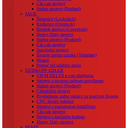
Cik-cak strojevi
Stubni strojevi (Postbed)
JACK
Šteperice (Lockstitch)
Endlerice (Overlock)
Iberdek strojevi (Coverlock)
Heavy Duty strojevi
Stubni strojevi (Postbed)
Cik-cak strojevi
Specijalni strojevi
Šivanje prema uzorku (Template)
Motori
Pomoć pri odabiru stroja
DÜRKOPP ADLER
TIP M DELTA e-con platforma
Strojevi s ravnom radnom površinom
Stubni strojevi (Postbed)
Cilindrični strojevi
Projektirane radne stanice za praćenje šivanja
CNC šivaće jedinice
Strojevi s transportom kotačićem
Cik-cak strojevi
Strojevi s lančanim bodom
Heavy Duty strojevi
PFAFF