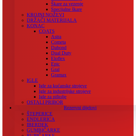
Škare za vezenje
Specijalne škare
KROJNI NOŽEVI
DRŽAČI MATERIJALA
KONAC
COATS
Astra
Cometa
Dabond
Dual Duty
Eloflex
Epic
Gral
Gramax
IGLE
Igle za kućanske strojeve
Igle za industrijske strojeve
Igle za pištolje
OSTALI PRIBOR
Rezervni dijelovi
ŠTEPERICE
ENDLERICA
IBERDEK
GUMBIČARKE
RUPIČARKE