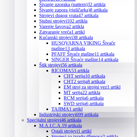
Šivanje uzoraka (pattern)
32 artikla
Šivanje zapora (rigličarka)
8 artikala
Strojevi dugog vrata
47 artikala
Stubni strojevi
102 artikla
Varenje šavova
2 artikla
Zatvaranje vreća
1 artikl
Kućanski strojevi
38 artikala
HUSQVARNA VIKING Šivaće
mašine
13 artikala
PFAFF Šivaće mašine
11 artikala
SINGER Šivaće mašine
14 artikala
Štik strojevi
56 artikala
RICOMA
53 artikla
CHT serija
10 artikala
CHT2 serija
8 artikala
EM stroj za strojni vez
1 artikl
MT serija
22 artikla
RCM serija
6 artikala
SWD serija
6 artikala
TAJIMA
1 artikl
Industrijski strojevi
699 artikala
Specijalni strojevi
46 artikala
M.A.I.C.A.
19 artikala
Ostali strojevi
1 artikl
Strojevi za izradu džepova
2 artikla