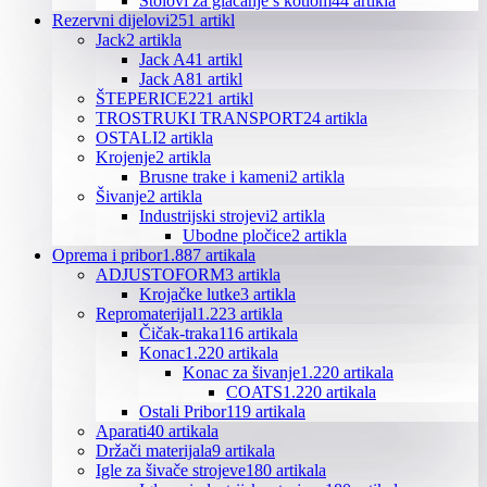
Stolovi za glačanje s kotlom
44 artikla
Rezervni dijelovi
251 artikl
Jack
2 artikla
Jack A4
1 artikl
Jack A8
1 artikl
ŠTEPERICE
221 artikl
TROSTRUKI TRANSPORT
24 artikla
OSTALI
2 artikla
Krojenje
2 artikla
Brusne trake i kameni
2 artikla
Šivanje
2 artikla
Industrijski strojevi
2 artikla
Ubodne pločice
2 artikla
Oprema i pribor
1.887 artikala
ADJUSTOFORM
3 artikla
Krojačke lutke
3 artikla
Repromaterijal
1.223 artikla
Čičak-traka
116 artikala
Konac
1.220 artikala
Konac za šivanje
1.220 artikala
COATS
1.220 artikala
Ostali Pribor
119 artikala
Aparati
40 artikala
Držači materijala
9 artikala
Igle za šivače strojeve
180 artikala