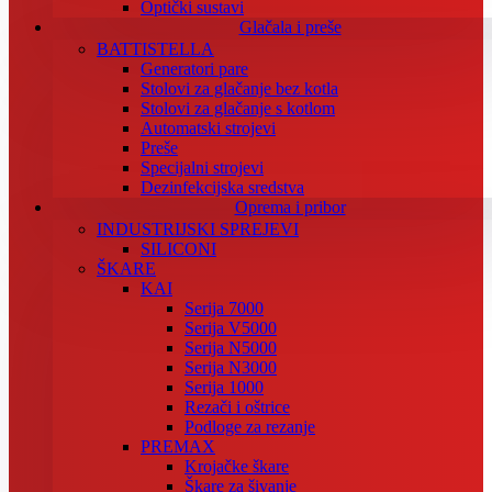
Optički sustavi
Glačala i preše
BATTISTELLA
Generatori pare
Stolovi za glačanje bez kotla
Stolovi za glačanje s kotlom
Automatski strojevi
Preše
Specijalni strojevi
Dezinfekcijska sredstva
Oprema i pribor
INDUSTRIJSKI SPREJEVI
SILICONI
ŠKARE
KAI
Serija 7000
Serija V5000
Serija N5000
Serija N3000
Serija 1000
Rezači i oštrice
Podloge za rezanje
PREMAX
Krojačke škare
Škare za šivanje