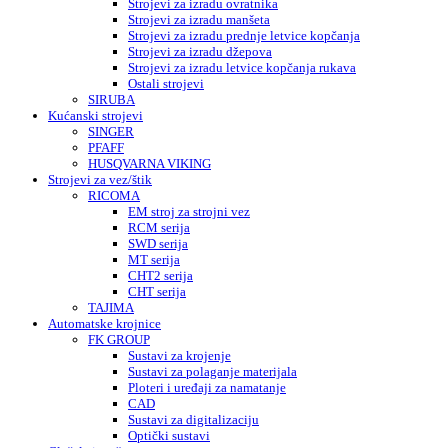
Strojevi za izradu ovratnika
Strojevi za izradu manšeta
Strojevi za izradu prednje letvice kopčanja
Strojevi za izradu džepova
Strojevi za izradu letvice kopčanja rukava
Ostali strojevi
SIRUBA
Kućanski strojevi
SINGER
PFAFF
HUSQVARNA VIKING
Strojevi za vez/štik
RICOMA
EM stroj za strojni vez
RCM serija
SWD serija
MT serija
CHT2 serija
CHT serija
TAJIMA
Automatske krojnice
FK GROUP
Sustavi za krojenje
Sustavi za polaganje materijala
Ploteri i uređaji za namatanje
CAD
Sustavi za digitalizaciju
Optički sustavi