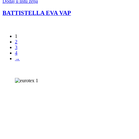
Dodaj u listu želja
BATTISTELLA EVA VAP
1
2
3
4
→
+ 16 god. kvalitete
visoko pozicionirana prisutnost
Najveća i najšira
ponuda strojeva na tržištu u RH.