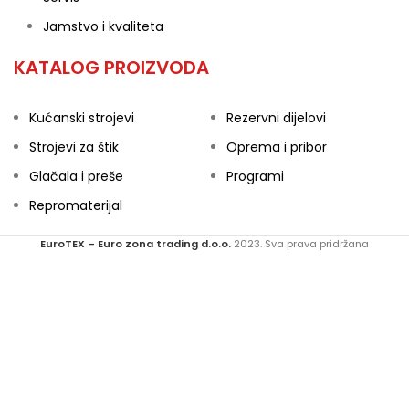
Jamstvo i kvaliteta
KATALOG PROIZVODA
Kućanski strojevi
Rezervni dijelovi
Strojevi za štik
Oprema i pribor
Glačala i preše
Programi
Repromaterijal
EuroTEX – Euro zona trading d.o.o.
2023. Sva prava pridržana