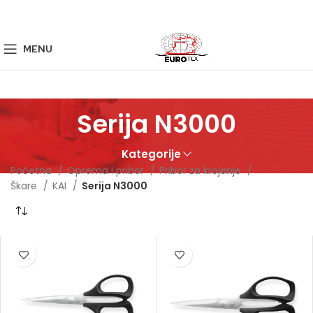
MENU
Serija N3000
Kategorije
Početna
Oprema i pribor
Pribor za krojenje
Škare
KAI
Serija N3000