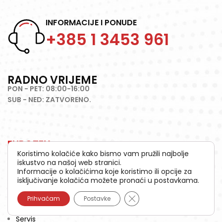
INFORMACIJE I PONUDE
+385 1 3453 961
RADNO VRIJEME
PON - PET: 08:00-16:00
SUB - NED: ZATVORENO.
EUROTEX
Koristimo kolačiće kako bismo vam pružili najbolje
iskustvo na našoj web stranici.
Kontakt informacije
Informacije o kolačićima koje koristimo ili opcije za
isključivanje kolačića možete pronaći u postavkama.
O nama
Close GDPR Cookie Banne
Prihvaćam
Postavke
Karijera
Servis