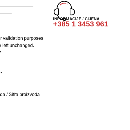
CIJENU I PONUDU
LA
INFORMACIJE / CIJENA
+385 1 3453 961
for validation purposes
 left unchanged.
*
a
*
da / Šifra proizvoda