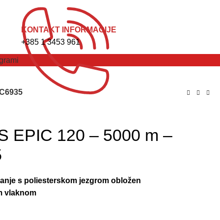
NARUDŽBA ZA SERVIS
KONTAKT INFORMACIJE
+385 1 3453 961
grami
 C6935
 EPIC 120 – 5000 m –
5
anje s poliesterskom jezgrom obložen
im vlaknom