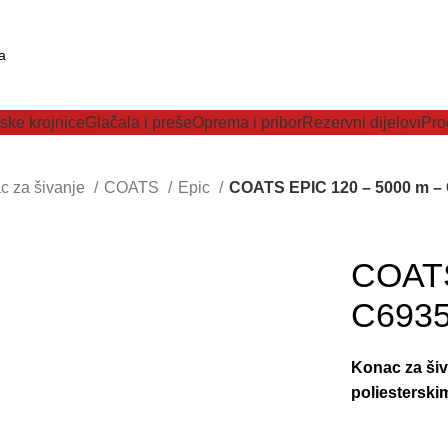
ske krojnice
Glačala i preše
Oprema i pribor
Rezervni dijelovi
Pro
c za šivanje
COATS
Epic
COATS EPIC 120 – 5000 m –
COATS
C693
Konac za šiv
poliestersk