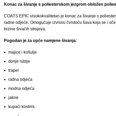
Konac za šivanje s poliesterskom jezgrom obložen polie
COATS EPIC visokokvalitetan je konac za šivanje s poliester
radne odjeće. Omogućuje izvrsnu čvrstoću šava koja se i oček
brzine šivaćih strojeva.
Pogodan je za opće namjene šivanja:
majice i košulje
donje rublje
traper
radna odjeća
modna odjeća
jakne
kupaći kostimi.