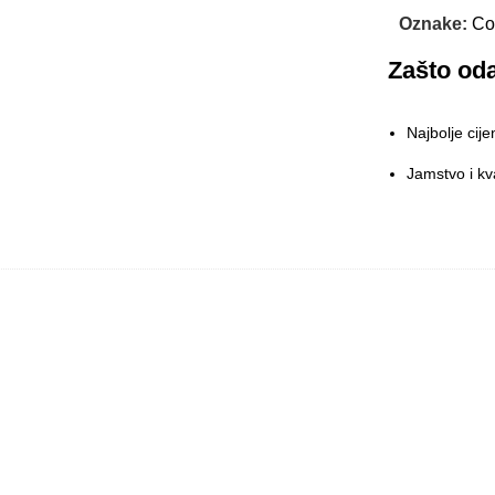
Oznake:
Co
Zašto oda
Najbolje cije
Jamstvo i kva