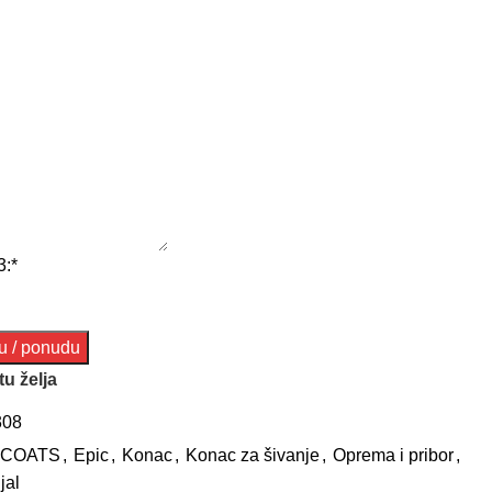
3:
*
tu želja
308
COATS
,
Epic
,
Konac
,
Konac za šivanje
,
Oprema i pribor
,
jal