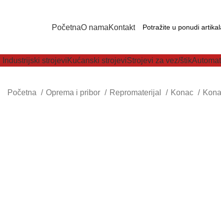
Početna
O nama
Kontakt
Industrijski strojevi
Kućanski strojevi
Strojevi za vez/štik
Automat
Početna
Oprema i pribor
Repromaterijal
Konac
Kona