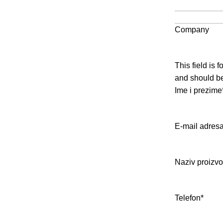
ZATRAŽI 
PUTEM E-MAI
Company
This field is 
and should be
Ime i prezime
E-mail adres
Naziv proizvo
Telefon
*