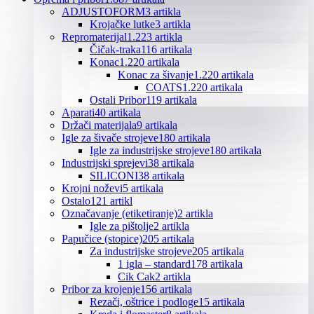
ADJUSTOFORM
3 artikla
Krojačke lutke
3 artikla
Repromaterijal
1.223 artikla
Čičak-traka
116 artikala
Konac
1.220 artikala
Konac za šivanje
1.220 artikala
COATS
1.220 artikala
Ostali Pribor
119 artikala
Aparati
40 artikala
Držači materijala
9 artikala
Igle za šivače strojeve
180 artikala
Igle za industrijske strojeve
180 artikala
Industrijski sprejevi
38 artikala
SILICONI
38 artikala
Krojni noževi
5 artikala
Ostalo
121 artikl
Označavanje (etiketiranje)
2 artikla
Igle za pištolje
2 artikla
Papučice (stopice)
205 artikala
Za industrijske strojeve
205 artikala
1 igla – standard
178 artikala
Cik Cak
2 artikla
Pribor za krojenje
156 artikala
Rezači, oštrice i podloge
15 artikala