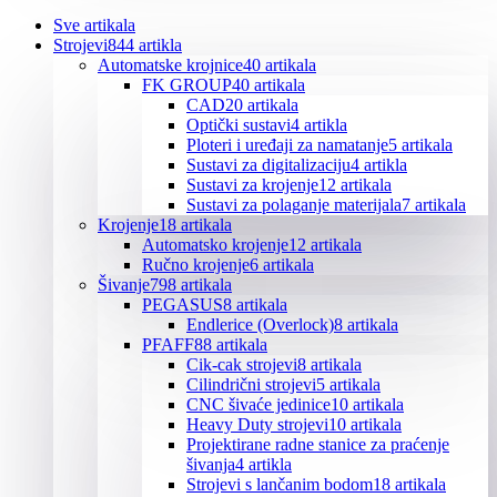
Sve
artikala
Strojevi
844 artikla
Automatske krojnice
40 artikala
FK GROUP
40 artikala
CAD
20 artikala
Optički sustavi
4 artikla
Ploteri i uređaji za namatanje
5 artikala
Sustavi za digitalizaciju
4 artikla
Sustavi za krojenje
12 artikala
Sustavi za polaganje materijala
7 artikala
Krojenje
18 artikala
Automatsko krojenje
12 artikala
Ručno krojenje
6 artikala
Šivanje
798 artikala
PEGASUS
8 artikala
Endlerice (Overlock)
8 artikala
PFAFF
88 artikala
Cik-cak strojevi
8 artikala
Cilindrični strojevi
5 artikala
CNC šivaće jedinice
10 artikala
Heavy Duty strojevi
10 artikala
Projektirane radne stanice za praćenje
šivanja
4 artikla
Strojevi s lančanim bodom
18 artikala