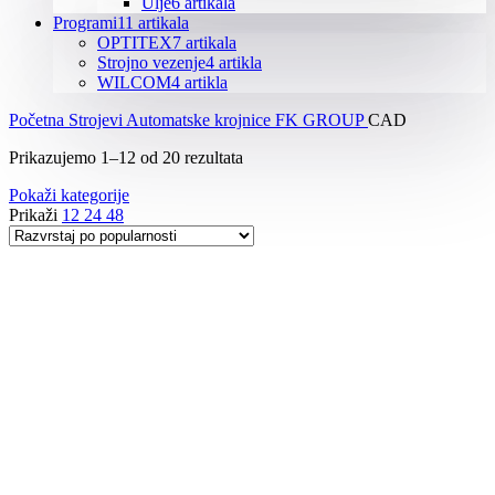
Ulje
6 artikala
Programi
11 artikala
OPTITEX
7 artikala
Strojno vezenje
4 artikla
WILCOM
4 artikla
Početna
Strojevi
Automatske krojnice
FK GROUP
CAD
Poredano
Prikazujemo 1–12 od 20 rezultata
po
Pokaži kategorije
popularnosti
Prikaži
12
24
48