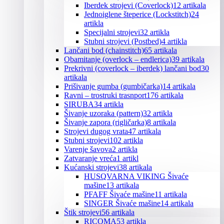
Iberdek strojevi (Coverlock)
12 artikala
Jednoiglene šteperice (Lockstitch)
24
artikla
Specijalni strojevi
32 artikla
Stubni strojevi (Postbed)
4 artikla
Lančani bod (chainstitch)
65 artikala
Obamitanje (overlock – endlerica)
39 artikala
Prekrivni (coverlock – iberdek) lančani bod
30
artikala
Prišivanje gumba (gumbičarka)
14 artikala
Ravni – trostruki trasnport
176 artikala
SIRUBA
34 artikla
Šivanje uzoraka (pattern)
32 artikla
Šivanje zapora (rigličarka)
8 artikala
Strojevi dugog vrata
47 artikala
Stubni strojevi
102 artikla
Varenje šavova
2 artikla
Zatvaranje vreća
1 artikl
Kućanski strojevi
38 artikala
HUSQVARNA VIKING Šivaće
mašine
13 artikala
PFAFF Šivaće mašine
11 artikala
SINGER Šivaće mašine
14 artikala
Štik strojevi
56 artikala
RICOMA
53 artikla