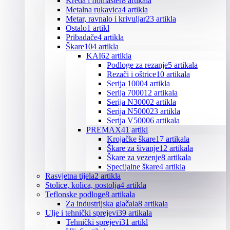
Kreda i flomaster
8 artikala
Metalna rukavica
4 artikla
Metar, ravnalo i krivuljar
23 artikla
Ostalo
1 artikl
Pribadače
4 artikla
Škare
104 artikla
KAI
62 artikla
Podloge za rezanje
5 artikala
Rezači i oštrice
10 artikala
Serija 1000
4 artikla
Serija 7000
12 artikala
Serija N3000
2 artikla
Serija N5000
23 artikla
Serija V5000
6 artikala
PREMAX
41 artikl
Krojačke škare
17 artikala
Škare za šivanje
12 artikala
Škare za vezenje
8 artikala
Specijalne škare
4 artikla
Rasvjetna tijela
2 artikla
Stolice, kolica, postolja
4 artikla
Teflonske podloge
8 artikala
Za industrijska glačala
8 artikala
Ulje i tehnički sprejevi
39 artikala
Tehnički sprejevi
31 artikl