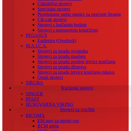
Cilindrični strojevi
Specijalni strojevi
Projektirane radne stanice za praćenje šivanja
Cik-cak strojevi
Strojevi s lančanim bodom
Strojevi s transportom kotačićem
PEGASUS
Endlerice (Overlock)
M.A.I.C.A.
Strojevi za izradu ovratnika
Strojevi za izradu manšeta
Strojevi za izradu prednje letvice kopčanja
Strojevi za izradu džepova
Strojevi za izradu letvice kopčanja rukava
Ostali strojevi
SIRUBA
Kućanski strojevi
SINGER
PFAFF
HUSQVARNA VIKING
Strojevi za vez/štik
RICOMA
EM stroj za strojni vez
RCM serija