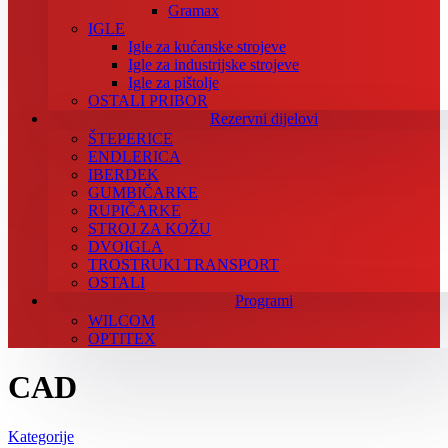
Gramax
IGLE
Igle za kućanske strojeve
Igle za industrijske strojeve
Igle za pištolje
OSTALI PRIBOR
Rezervni dijelovi
ŠTEPERICE
ENDLERICA
IBERDEK
GUMBIČARKE
RUPIČARKE
STROJ ZA KOŽU
DVOIGLA
TROSTRUKI TRANSPORT
OSTALI
Programi
WILCOM
OPTITEX
CAD
Kategorije