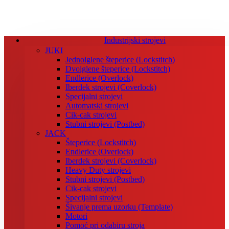
Industrijski strojevi
JUKI
Jednoiglene šteperice (Lockstitch)
Dvoiglene šteperice (Lockstitch)
Endlerice (Overlock)
Iberdek strojevi (Coverlock)
Specijalni strojevi
Automatski strojevi
Cik-cak strojevi
Stubni strojevi (Postbed)
JACK
Šteperice (Lockstitch)
Endlerice (Overlock)
Iberdek strojevi (Coverlock)
Heavy Duty strojevi
Stubni strojevi (Postbed)
Cik-cak strojevi
Specijalni strojevi
Šivanje prema uzorku (Template)
Motori
Pomoć pri odabiru stroja