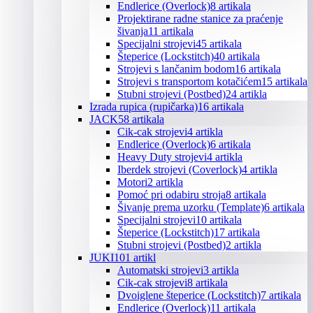
Endlerice (Overlock)
8 artikala
Projektirane radne stanice za praćenje
šivanja
11 artikala
Specijalni strojevi
45 artikala
Šteperice (Lockstitch)
40 artikala
Strojevi s lančanim bodom
16 artikala
Strojevi s transportom kotačićem
15 artikala
Stubni strojevi (Postbed)
24 artikla
Izrada rupica (rupičarka)
16 artikala
JACK
58 artikala
Cik-cak strojevi
4 artikla
Endlerice (Overlock)
6 artikala
Heavy Duty strojevi
4 artikla
Iberdek strojevi (Coverlock)
4 artikla
Motori
2 artikla
Pomoć pri odabiru stroja
8 artikala
Šivanje prema uzorku (Template)
6 artikala
Specijalni strojevi
10 artikala
Šteperice (Lockstitch)
17 artikala
Stubni strojevi (Postbed)
2 artikla
JUKI
101 artikl
Automatski strojevi
3 artikla
Cik-cak strojevi
8 artikala
Dvoiglene šteperice (Lockstitch)
7 artikala
Endlerice (Overlock)
11 artikala