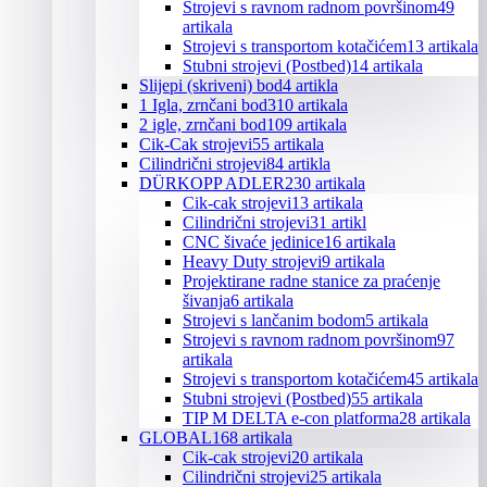
Strojevi s ravnom radnom površinom
49
artikala
Strojevi s transportom kotačićem
13 artikala
Stubni strojevi (Postbed)
14 artikala
Slijepi (skriveni) bod
4 artikla
1 Igla, zrnčani bod
310 artikala
2 igle, zrnčani bod
109 artikala
Cik-Cak strojevi
55 artikala
Cilindrični strojevi
84 artikla
DÜRKOPP ADLER
230 artikala
Cik-cak strojevi
13 artikala
Cilindrični strojevi
31 artikl
CNC šivaće jedinice
16 artikala
Heavy Duty strojevi
9 artikala
Projektirane radne stanice za praćenje
šivanja
6 artikala
Strojevi s lančanim bodom
5 artikala
Strojevi s ravnom radnom površinom
97
artikala
Strojevi s transportom kotačićem
45 artikala
Stubni strojevi (Postbed)
55 artikala
TIP M DELTA e-con platforma
28 artikala
GLOBAL
168 artikala
Cik-cak strojevi
20 artikala
Cilindrični strojevi
25 artikala