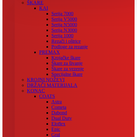
ŠKARE
KAI
Serija 7000
Serija V5000
Serija N5000
Serija N3000
Serija 1000
Rezači i oštrice
Podloge za rezanje
PREMAX
Krojačke škare
Škare za šivanje
Škare za vezenje
Specijalne škare
KROJNI NOŽEVI
DRŽAČI MATERIJALA
KONAC
COATS
Astra
Cometa
Dabond
Dual Duty
Eloflex
Epic
Gral