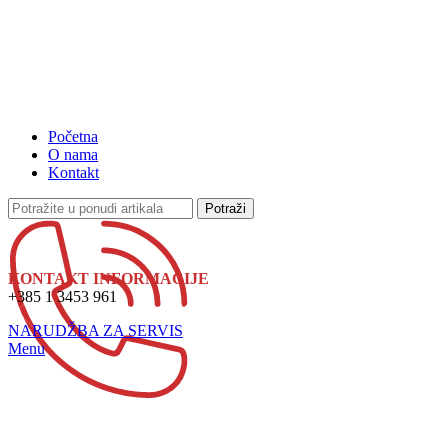
Početna
O nama
Kontakt
Potraži
KONTAKT INFORMACIJE
+385 1 3453 961
NARUDŽBA ZA SERVIS
Menu