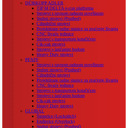
DÜRKOPP ADLER
TIP M DELTA e-con platforma
Strojevi s ravnom radnom površinom
Stubni strojevi (Postbed)
Cilindrični strojevi
Projektirane radne stanice za praćenje šivanja
CNC šivaće jedinice
Strojevi s transportom kotačićem
Cik-cak strojevi
Strojevi s lančanim bodom
Heavy Duty strojevi
PFAFF
Strojevi s ravnom radnom površinom
Stubni strojevi (Postbed)
Cilindrični strojevi
Projektirane radne stanice za praćenje šivanja
CNC šivaće jedinice
Strojevi s transportom kotačićem
Strojevi s lančanim bodom
Cik-cak strojevi
Heavy Duty strojevi
GLOBAL
Šteperice (Lockstitch)
Endlerice (Overlock)
Stubni strojevi (Postbed)