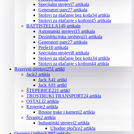
Specijalni strojevi
7 artikala
Generatori pare
27 artikala
Stolovi za glačanje bez kotla
34 artikla
Stolovi za glačanje s kotlom
45 artikala
BATTISTELLA
149 artikala
Automatski strojevi
15 artikala
Dezinfekcijska sredstva
11 artikala
Generatori pare
27 artikala
Preše
10 artikala
Specijalni strojevi
8 artikala
Stolovi za glačanje bez kotla
34 artikla
Stolovi za glačanje s kotlom
44 artikla
Rezervni dijelovi
251 artikl
Jack
2 artikla
Jack A4
1 artikl
Jack A8
1 artikl
ŠTEPERICE
221 artikl
TROSTRUKI TRANSPORT
24 artikla
OSTALI
2 artikla
Krojenje
2 artikla
Brusne trake i kameni
2 artikla
Šivanje
2 artikla
Industrijski strojevi
2 artikla
Ubodne pločice
2 artikla
Oprema i pribor
1.887 artikala