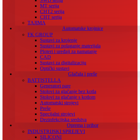
SWD serija
MT serija
CHT2 serija
CHT serija
TAJIMA
Automatske krojnice
FK GROUP
Sustavi za krojenje
Sustavi za polaganje materijala
Ploteri i uređaji za namatanje
CAD
Sustavi za digitalizaciju
Optički sustavi
Glačala i preše
BATTISTELLA
Generatori pare
Stolovi za glačanje bez kotla
Stolovi za glačanje s kotlom
Automatski strojevi
Preše
Specijalni strojevi
Dezinfekcijska sredstva
Oprema i pribor
INDUSTRIJSKI SPREJEVI
SILICONI