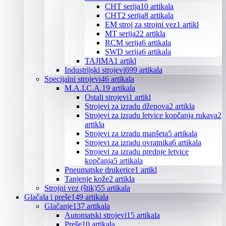
CHT serija
10 artikala
CHT2 serija
8 artikala
EM stroj za strojni vez
1 artikl
MT serija
22 artikla
RCM serija
6 artikala
SWD serija
6 artikala
TAJIMA
1 artikl
Industrijski strojevi
699 artikala
Specijalni strojevi
46 artikala
M.A.I.C.A.
19 artikala
Ostali strojevi
1 artikl
Strojevi za izradu džepova
2 artikla
Strojevi za izradu letvice kopčanja rukava
2
artikla
Strojevi za izradu manšeta
5 artikala
Strojevi za izradu ovratnika
6 artikala
Strojevi za izradu prednje letvice
kopčanja
5 artikala
Pneumatske drukerice
1 artikl
Tanjenje kože
2 artikla
Strojni vez (štik)
55 artikala
Glačala i preše
149 artikala
Glačanje
137 artikala
Automatski strojevi
15 artikala
Preše
10 artikala