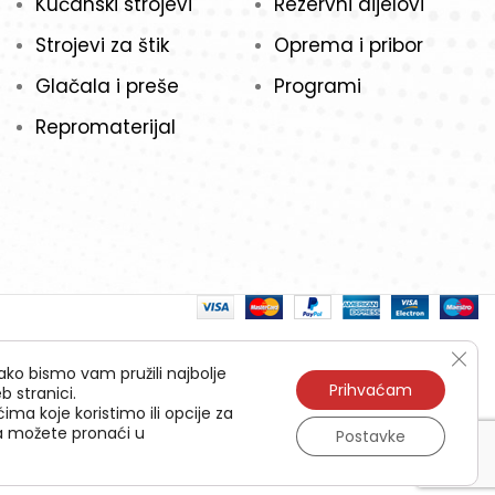
Kućanski strojevi
Rezervni dijelovi
Strojevi za štik
Oprema i pribor
Glačala i preše
Programi
Repromaterijal
Clos
ako bismo vam pružili najbolje
Prihvaćam
b stranici.
ima koje koristimo ili opcije za
ća možete pronaći u
Postavke