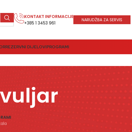
KONTAKT INFORMACIJE
NARUDŽBA ZA SERVIS
+385 1 3453 961
BOR
REZERVNI DIJELOVI
PROGRAMI
ivuljar
RAMI
ikala