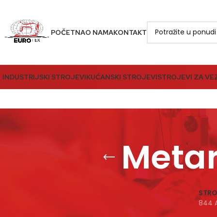
POČETNA
O NAMA
KONTAKT
INDUSTRIJSKI STROJEVI
KUĆANSKI STROJEVI
STROJEVI ZA VE
Metar,
STRO
844 A