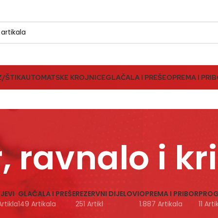
Z/ŠTIK
AUTOMATSKE KROJNICE
GLAČALA I PREŠE
OPREMA I PRI
 ravnalo i kr
JEVI
GLAČALA I PREŠE
REZERVNI DIJELOVI
OPREMA I PRIBOR
PROG
rtikla
149 Artikala
251 Artikl
1.887 Artikala
11 Art