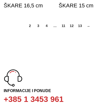
ŠKARE 16,5 cm
ŠKARE 15 cm
1
2
3
4
…
11
12
13
→
INFORMACIJE I PONUDE
+385 1 3453 961