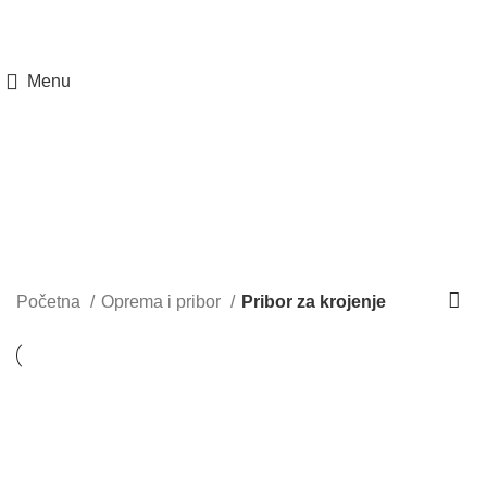
Menu
Pribor za krojenje
Kategorije
Početna
Oprema i pribor
Pribor za krojenje