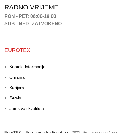
RADNO VRIJEME
PON - PET: 08:00-16:00
SUB - NED: ZATVORENO.
EUROTEX
Kontakt informacije
O nama
Karijera
Servis
Jamstvo i kvaliteta
EuroTEX – Euro zona trading d.o.o.
2023. Sva prava pridržana