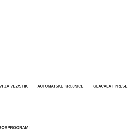
NARUDŽBA ZA SERVIS
I ZA VEZ/ŠTIK
AUTOMATSKE KROJNICE
GLAČALA I PREŠE
IBOR
PROGRAMI