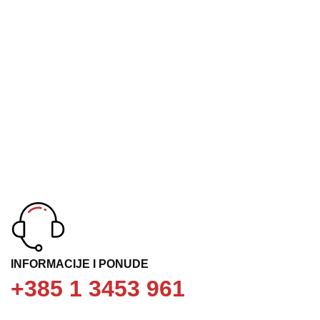
+ 16 god. kvalitete
visoko pozicionirana prisutnost
INFORMACIJE I PONUDE
+385 1 3453 961