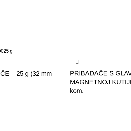
11 Artikala
PRIBADAČE S GLA
E – 25 g (32 mm –
MAGNETNOJ KUTIJI
kom.