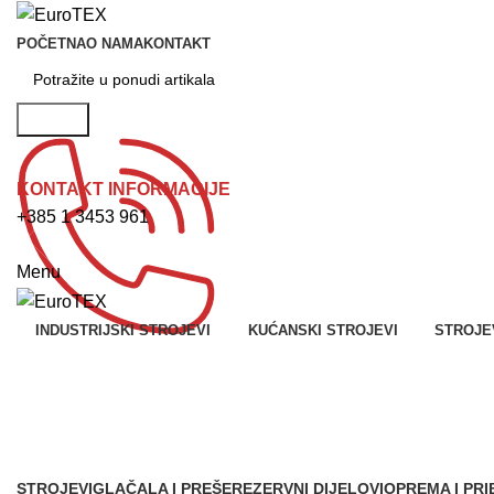
POČETNA
O NAMA
KONTAKT
Potraži
KONTAKT INFORMACIJE
+385 1 3453 961
Menu
INDUSTRIJSKI STROJEVI
KUĆANSKI STROJEVI
STROJEV
Pribadače
STROJEVI
GLAČALA I PREŠE
REZERVNI DIJELOVI
OPREMA I PR