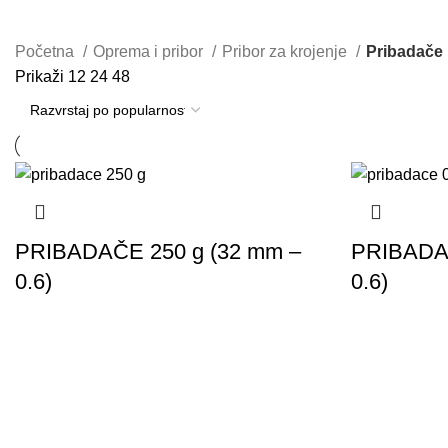
844 Artikla
149 Artikala
251 Artikl
1.887 Artikala
Početna
Oprema i pribor
Pribor za krojenje
Pribadače
Prikaži
12
24
48
PRIBADAČE 250 g (32 mm –
PRIBADAČ
0.6)
0.6)