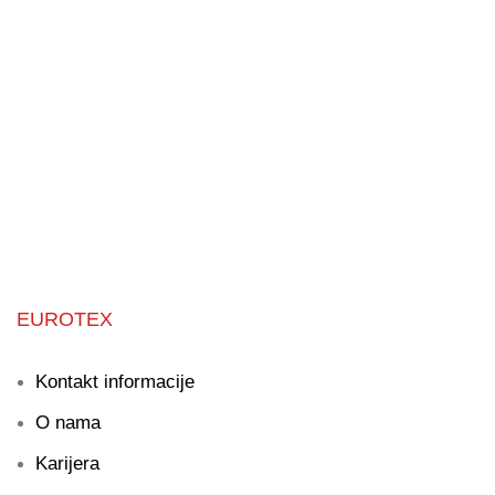
Najveća i najšira
ponuda strojeva na tržištu u RH.
EUROTEX
Kontakt informacije
O nama
Karijera