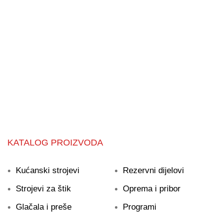
Zatražite ponudu
Obratite nam se s povjerenjem!
KATALOG PROIZVODA
Kućanski strojevi
Rezervni dijelovi
Strojevi za štik
Oprema i pribor
Glačala i preše
Programi