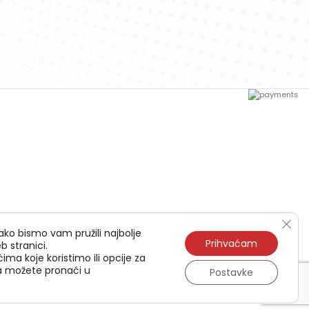
Clos
ako bismo vam pružili najbolje
Prihvaćam
b stranici.
ima koje koristimo ili opcije za
ća možete pronaći u
Postavke