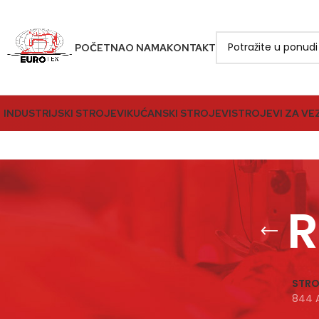
POČETNA
O NAMA
KONTAKT
INDUSTRIJSKI STROJEVI
KUĆANSKI STROJEVI
STROJEVI ZA VE
R
STRO
844 A