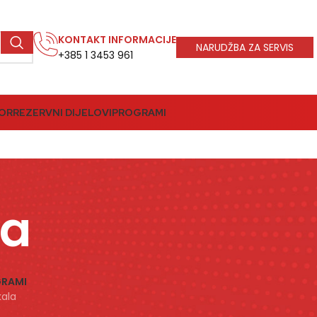
KONTAKT INFORMACIJE
NARUDŽBA ZA SERVIS
+385 1 3453 961
BOR
REZERVNI DIJELOVI
PROGRAMI
la
RAMI
ikala