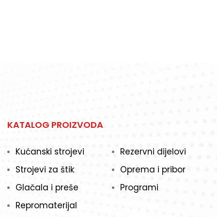
Obratite nam se s povjerenjem!
KATALOG PROIZVODA
Kućanski strojevi
Rezervni dijelovi
Strojevi za štik
Oprema i pribor
Glačala i preše
Programi
Repromaterijal