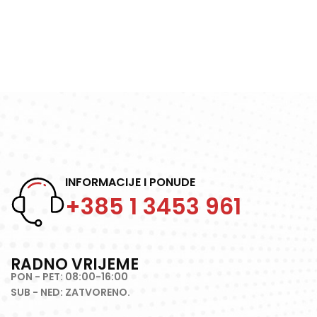
visoko pozicionirana prisutnost
INFORMACIJE I PONUDE
+385 1 3453 961
RADNO VRIJEME
PON - PET: 08:00-16:00
SUB - NED: ZATVORENO.