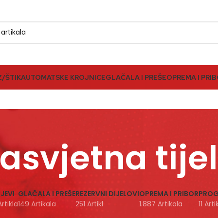
Z/ŠTIK
AUTOMATSKE KROJNICE
GLAČALA I PREŠE
OPREMA I PRI
asvjetna tije
JEVI
GLAČALA I PREŠE
REZERVNI DIJELOVI
OPREMA I PRIBOR
PROG
rtikla
149 Artikala
251 Artikl
1.887 Artikala
11 Art