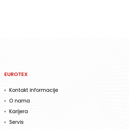
ponuda strojeva na tržištu u RH.
EUROTEX
Kontakt informacije
O nama
Karijera
Servis