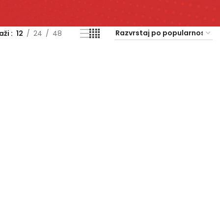
kaži
12
24
48