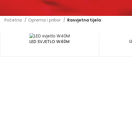
Početna
Oprema i pribor
Rasvjetna tijela
L
LED SVJETLO W40M