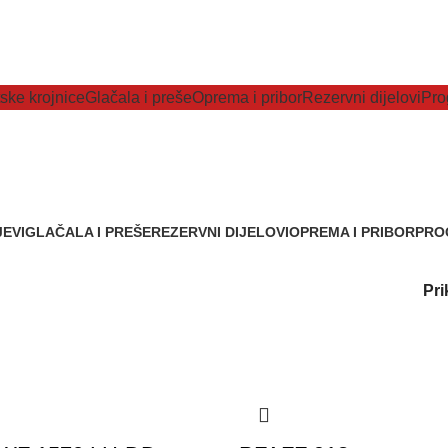
ske krojnice
Glačala i preše
Oprema i pribor
Rezervni dijelovi
Pro
Cik-Cak strojevi
EVI
GLAČALA I PREŠE
REZERVNI DIJELOVI
OPREMA I PRIBOR
PRO
ikla
149 Artikala
251 Artikl
1.887 Artikala
11 Ar
Pri