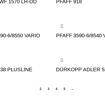
WF 1570 LH-DD
PFAFF 918
90-6/8550 VARIO
PFAFF 3590-6/8540
438 PLUSLINE
DÜRKOPP ADLER 52
1
2
3
4
5
→