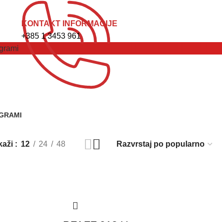
NARUDŽBA ZA SERVIS
KONTAKT INFORMACIJE
+385 1 3453 961
grami
GRAMI
tikala
kaži
12
24
48