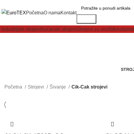
Početna
O nama
Kontakt
Potraži
Industrijski strojevi
Kućanski strojevi
Strojevi za vez/štik
Automat
STROJ
844 Art
Početna
Strojevi
Šivanje
Cik-Cak strojevi