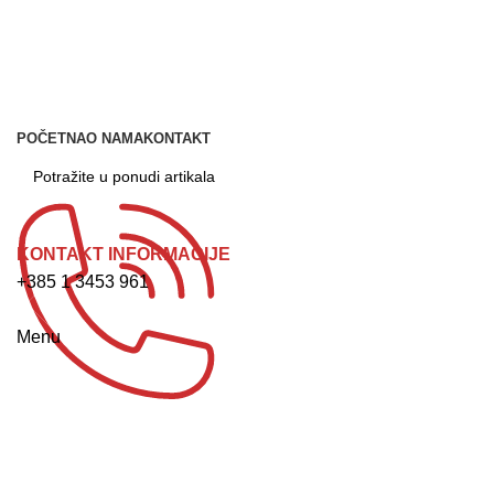
POČETNA
O NAMA
KONTAKT
KONTAKT INFORMACIJE
+385 1 3453 961
NARUDŽBA ZA SERVIS
Menu