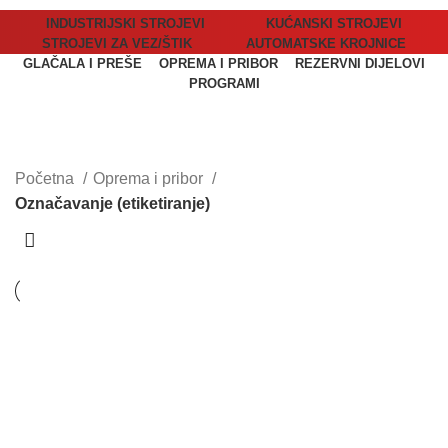
INDUSTRIJSKI STROJEVI
KUĆANSKI STROJEVI
STROJEVI ZA VEZ/ŠTIK
AUTOMATSKE KROJNICE
GLAČALA I PREŠE
OPREMA I PRIBOR
REZERVNI DIJELOVI
PROGRAMI
Označavanje (etiketiranje)
Kategorije
Početna
Oprema i pribor
Označavanje (etiketiranje)