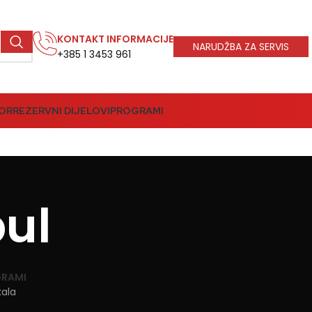
KONTAKT INFORMACIJE
NARUDŽBA ZA SERVIS
+385 1 3453 961
BOR
REZERVNI DIJELOVI
PROGRAMI
ul
RAMI
ikala