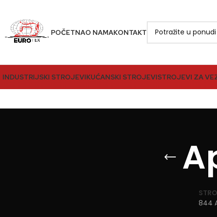
POČETNA
O NAMA
KONTAKT
INDUSTRIJSKI STROJEVI
KUĆANSKI STROJEVI
STROJEVI ZA VE
A
STRO
844 A