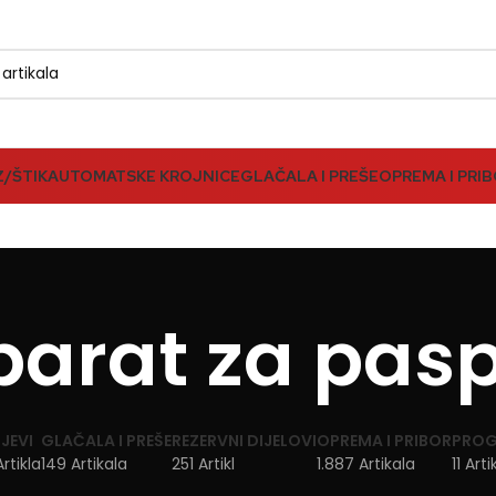
Z/ŠTIK
AUTOMATSKE KROJNICE
GLAČALA I PREŠE
OPREMA I PRI
parat za pasp
JEVI
GLAČALA I PREŠE
REZERVNI DIJELOVI
OPREMA I PRIBOR
PROG
rtikla
149 Artikala
251 Artikl
1.887 Artikala
11 Art