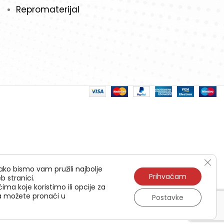
Repromaterijal
Clos
ako bismo vam pružili najbolje
Prihvaćam
b stranici.
ima koje koristimo ili opcije za
ća možete pronaći u
Postavke