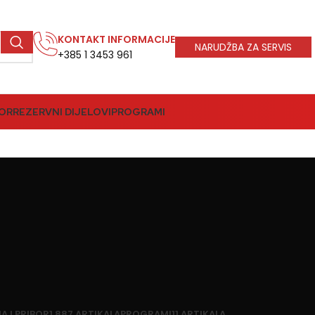
KONTAKT INFORMACIJE
NARUDŽBA ZA SERVIS
+385 1 3453 961
BOR
REZERVNI DIJELOVI
PROGRAMI
A I PRIBOR
1.887 ARTIKALA
PROGRAMI
11 ARTIKALA