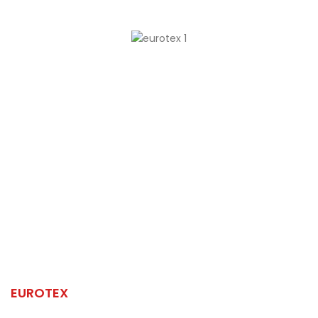
Najveća i najšira
ponuda strojeva na tržištu u RH.
EUROTEX