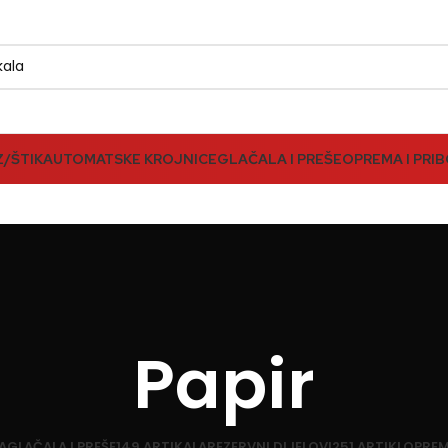
Z/ŠTIK
AUTOMATSKE KROJNICE
GLAČALA I PREŠE
OPREMA I PRI
Papir
A
GLAČALA I PREŠE
149 ARTIKALA
REZERVNI DIJELOVI
251 ARTIKL
OPREM