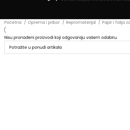
Početna
Oprema i pribor
Repromaterijal
Papir i folija 
Nisu pronađeni proizvodi koji odgovaraju vašem odabiru.