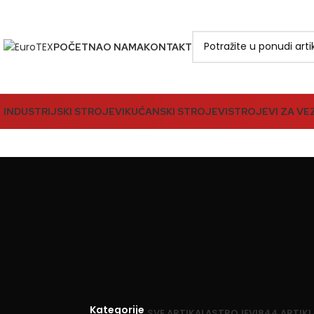
POČETNA
O NAMA
KONTAKT
INDUSTRIJSKI STROJEVI
KUĆANSKI STROJEVI
STROJEVI ZA VE
Kategorije
SVE
ARTIKALA
STROJEVI
844 ARTIKL