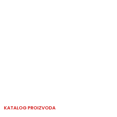
Zatražite ponudu
Obratite nam se s povjerenjem!
KATALOG PROIZVODA