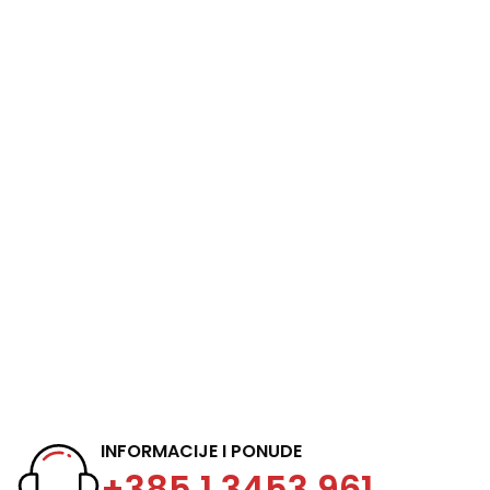
+ 16 god. kvalitete
visoko pozicionirana prisutnost
INFORMACIJE I PONUDE
+385 1 3453 961