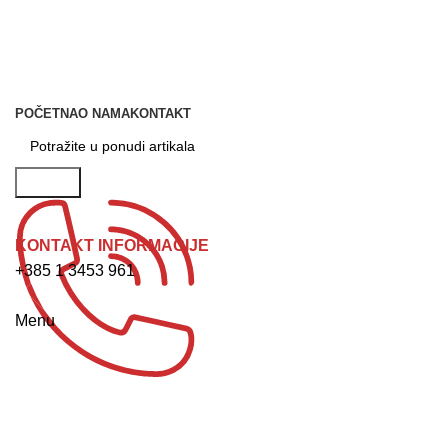
POČETNA
O NAMA
KONTAKT
Potraži
KONTAKT INFORMACIJE
+385 1 3453 961
NARUDŽBA ZA SERVIS
Menu