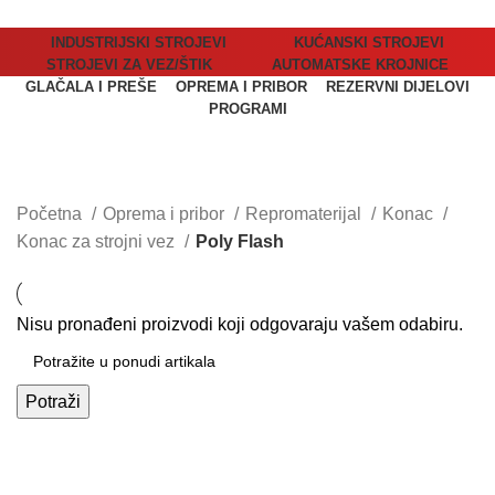
INDUSTRIJSKI STROJEVI
KUĆANSKI STROJEVI
STROJEVI ZA VEZ/ŠTIK
AUTOMATSKE KROJNICE
GLAČALA I PREŠE
OPREMA I PRIBOR
REZERVNI DIJELOVI
PROGRAMI
Poly Flash
Kategorije
Početna
Oprema i pribor
Repromaterijal
Konac
Konac za strojni vez
Poly Flash
Nisu pronađeni proizvodi koji odgovaraju vašem odabiru.
Potraži