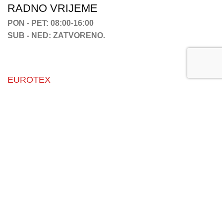
RADNO VRIJEME
PON - PET: 08:00-16:00
SUB - NED: ZATVORENO.
EUROTEX
Kontakt informacije
O nama
Karijera
Servis
Jamstvo i kvaliteta
EuroTEX – Euro zona trading d.o.o.
2023. Sva prava pridržana